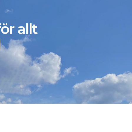
ör allt
l