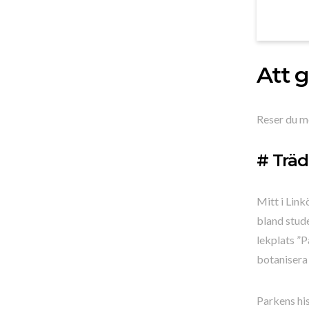
Att g
Reser du me
# Träd
Mitt i Link
bland stude
lekplats ”P
botanisera 
Parkens his