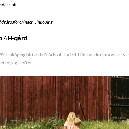
vidare hit
.
ädgårdsföreningen Linköping
ö 4H-gård
för Linköping hittar du Björkö 4H-gård. Här kan du njuta av att va
det mysiga loftet.