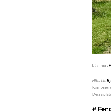
Läs mer:
F
Hitta hit:
Bj
Kombinera 
Dessa plats
# Fen