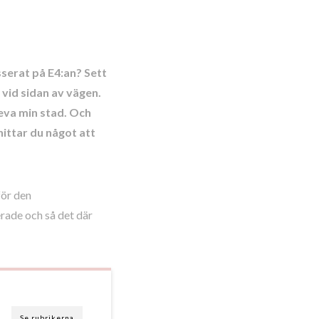
sserat på E4:an? Sett
 vid sidan av vägen.
leva min stad. Och
hittar du något att
för den
erade och så det där
Se rubrikerna