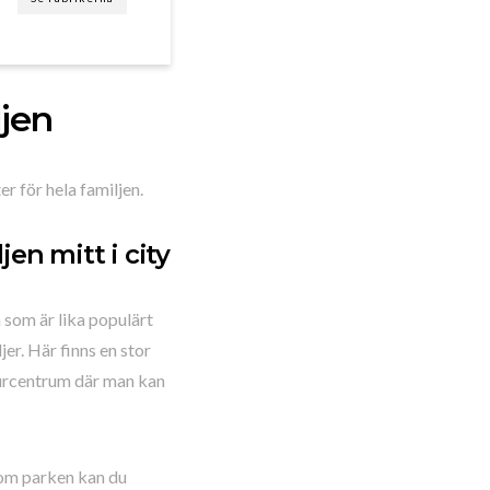
ljen
r för hela familjen.
en mitt i city
 som är lika populärt
er. Här finns en stor
turcentrum där man kan
r om parken kan du