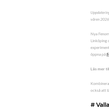
Uppdatering:
våren 2026
Nya Fenome
Linköping o
experiment
öppna på
F
Läs mer til
Kombinera g
också att l
# Vall