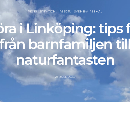
RESEINSPIRATION
RESOR
SVENSKA RESMÅL
ra i Linköping: tips f
från barnfamiljen til
naturfantasten
23 JULI, 2020