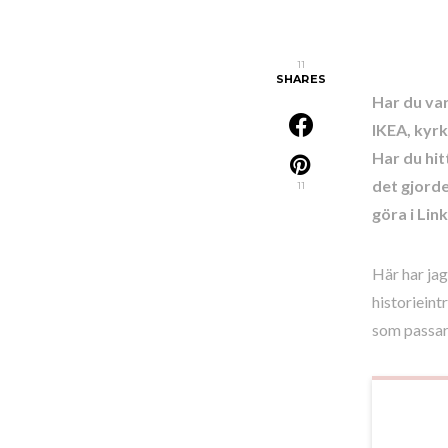
11
SHARES
Har du var
IKEA, kyrk
Har du hit
det gjorde
11
göra i Lin
Här har jag
historieint
som passar 