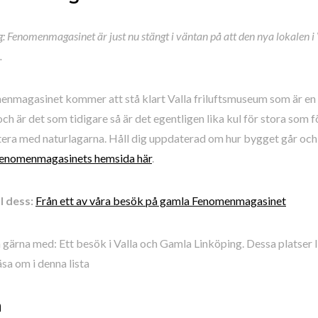
 Fenomenmagasinet är just nu stängt i väntan på att den nya lokalen i V
.
nmagasinet kommer att stå klart Valla friluftsmuseum som är en
ch är det som tidigare så är det egentligen lika kul för stora som 
era med naturlagarna. Håll dig uppdaterad om hur bygget går och
enomenmagasinets hemsida här
.
l dess:
Från ett av våra besök på gamla Fenomenmagasinet
ärna med: Ett besök i Valla och Gamla Linköping. Dessa platser li
äsa om i denna lista
a