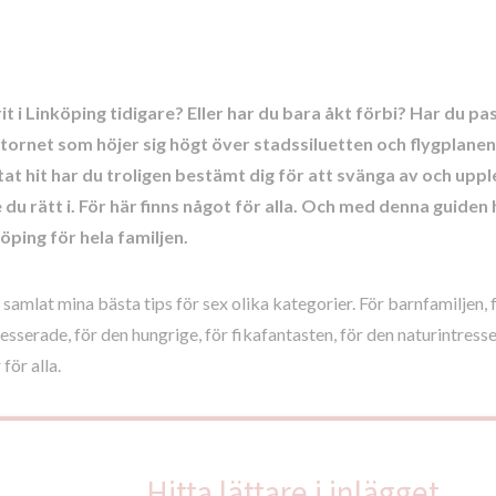
it i Linköping tidigare? Eller har du bara åkt förbi? Har du pa
tornet som höjer sig högt över stadssiluetten och flygplanen
tat hit har du troligen bestämt dig för att svänga av och upp
 du rätt i. För här finns något för alla. Och med denna guiden 
köping för hela familjen.
 samlat mina bästa tips för sex olika kategorier. För barnfamiljen, 
resserade, för den hungrige, för fikafantasten, för den naturintress
för alla.
Hitta lättare i inlägget