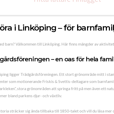
öra i Linköping – för barnfami
d barn? Välkommen till Linköping. Här finns mängder av aktivitete
gårdsföreningen – en oas för hela familj
öping ligger Trädgårdsföreningen. Ett stort grönområde mitt i stan
nter som motionerande Friskis & Svettis-deltagare som barnfamilj
arkleken”, stora grönområden att springa fritt på men även ett na
mer bland parkens djur- och växtliv.
toria sträcker sig ända tillbaka till 1850-talet och vill du läsa me