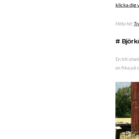
klicka dig 
Hitta hit:
Tr
# Björk
En bit utan
en fika på 