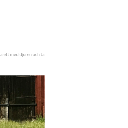
ra ett med djuren och ta