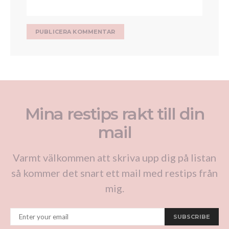
Mina restips rakt till din
mail
Varmt välkommen att skriva upp dig på listan
så kommer det snart ett mail med restips från
mig.
SUBSCRIBE