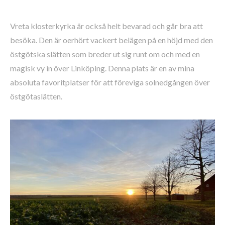
Vreta klosterkyrka är också helt bevarad och går bra att
besöka. Den är oerhört vackert belägen på en höjd med den
östgötska slätten som breder ut sig runt om och med en
magisk vy in över Linköping. Denna plats är en av mina
absoluta favoritplatser för att föreviga solnedgången över
östgötaslätten.