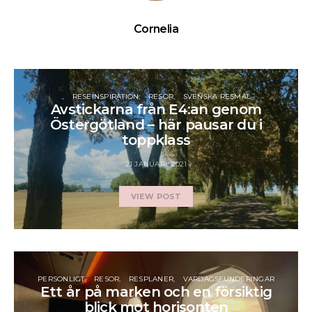
Cornelia
.
RESEINSPIRATION
RESOR
SVENSKA RESMÅL
Avstickarna från E4:an genom
Östergötland – här pausar du i
toppklass
21 JANUARI, 2021
VIEW POST
PERSONLIGT
RESOR
RESPLANER
VARDAGSFUNDERINGAR
Ett år på marken och en försiktig
blick mot horisonten