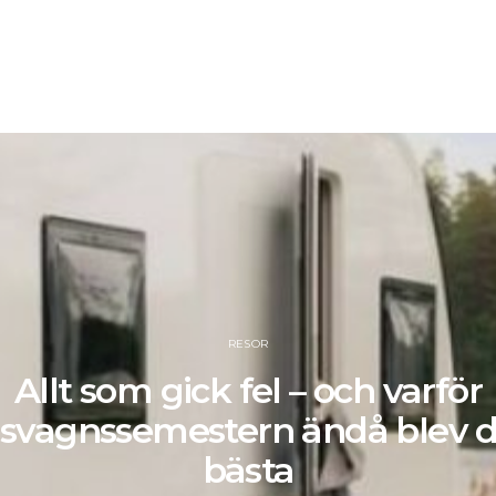
RESOR
Allt som gick fel – och varför
svagnssemestern ändå blev 
bästa