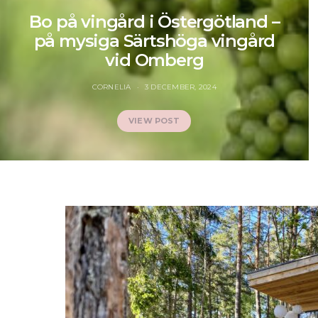
Bo på vingård i Östergötland –
på mysiga Särtshöga vingård
vid Omberg
CORNELIA
3 DECEMBER, 2024
VIEW POST