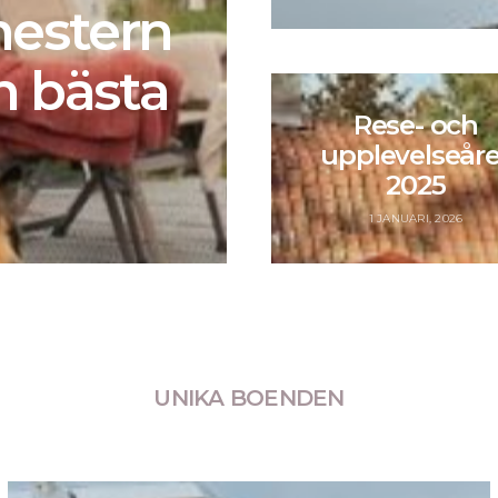
estern
n bästa
Rese- och
upplevelseåre
2025
1 JANUARI, 2026
UNIKA BOENDEN