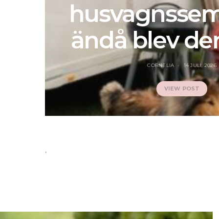
husvagnssem
ändå blev de
CORNELIA
14 JULI, 2026
VIEW POST
.