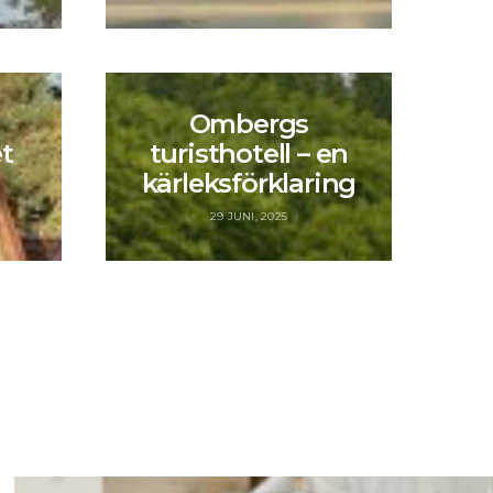
Ombergs
t
turisthotell – en
kärleksförklaring
29 JUNI, 2025