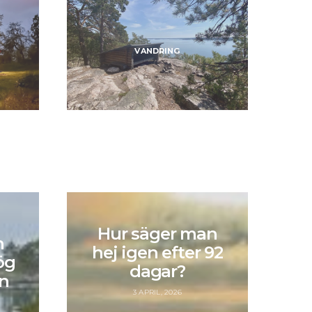
VANDRING
Hur säger man
n
hej igen efter 92
ög
dagar?
n
3 APRIL, 2026