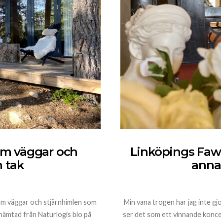
om väggar och
Linköpings Fawl
 tak
anna
om väggar och stjärnhimlen som
Min vana trogen har jag inte gj
 hämtad från Naturlogis bio på
ser det som ett vinnande konce