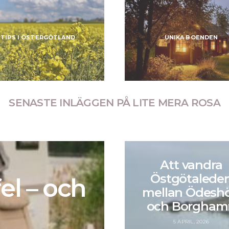
TIPS I ÖSTERGÖTLAND
UNIKA BOENDEN
SENASTE INLÄGGEN PÅ LITE MERA ROSA
Att vandra
Östgötalede
el – och
mellan Ödesh
och Borgham
5 APRIL, 2026