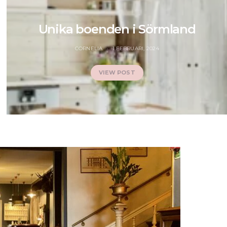
Unika boenden i Sörmland
CORNELIA
1 FEBRUARI, 2024
VIEW POST