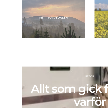
MITT HÄRJEDALEN
RESOR
Allt som gick f
varför