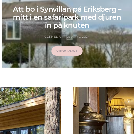
Att bo i Synvillan på Eriksberg –
mitt i en safaripark med djuren
in på knuten
CORNELIA
25 APRIL, 2024
VIEW POST