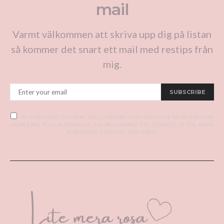
mail
Varmt välkommen att skriva upp dig på listan
så kommer det snart ett mail med restips från
mig.
SUBSCRIBE
BY CHECKING THIS BOX, YOU CONFIRM THAT YOU HAVE READ AND ARE
AGREEING TO OUR TERMS OF USE REGARDING THE STORAGE OF THE DATA
SUBMITTED THROUGH THIS FORM.