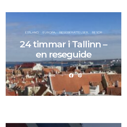
ESTLAND
EUROPA
RESEBERÄTTELSER
RESOR
24 timmar i Tallinn –
en reseguide
SHARE