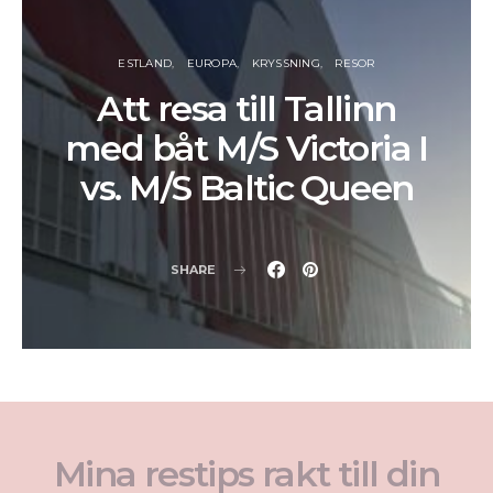
ESTLAND
EUROPA
KRYSSNING
RESOR
Att resa till Tallinn
med båt M/S Victoria I
vs. M/S Baltic Queen
SHARE
Mina restips rakt till din