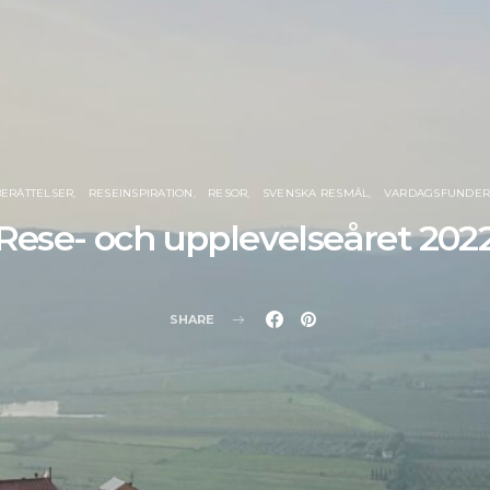
ERÄTTELSER
RESEINSPIRATION
RESOR
SVENSKA RESMÅL
VARDAGSFUNDER
Rese- och upplevelseåret 202
SHARE