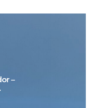
dor –
…