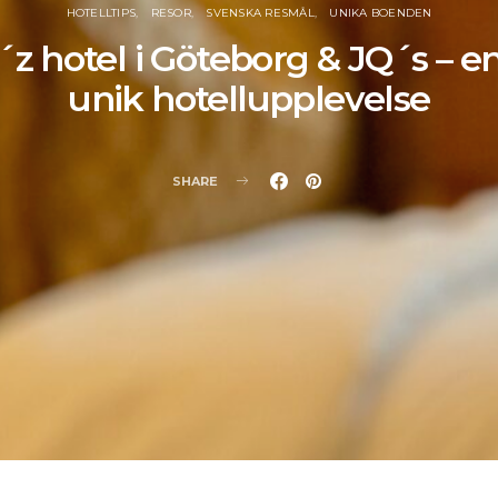
HOTELLTIPS
RESOR
SVENSKA RESMÅL
UNIKA BOENDEN
´z hotel i Göteborg & JQ´s – en
unik hotellupplevelse
SHARE