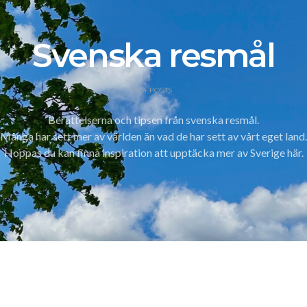
Svenska resmål
234 POSTS
Berättelserna och tipsen från svenska resmål.
Många har sett mer av världen än vad de har sett av vårt eget land.
Hoppas du kan finna inspiration att upptäcka mer av Sverige här.