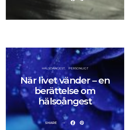
HÄLSOÅNGEST
PERSONLIGT
När livet vänder – en
berättelse om
hälsoångest
SHARE