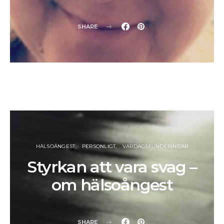
SHARE
HÄLSOÅNGEST
PERSONLIGT
VARDAGSFUNDERINGAR
Styrkan att vara svag –
om hälsoångest
SHARE