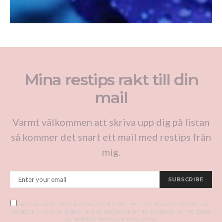
Mina restips rakt till din
mail
Varmt välkommen att skriva upp dig på listan
så kommer det snart ett mail med restips från
mig.
SUBSCRIBE
BY CHECKING THIS BOX, YOU CONFIRM THAT YOU HAVE READ AND ARE
AGREEING TO OUR TERMS OF USE REGARDING THE STORAGE OF THE DATA
SUBMITTED THROUGH THIS FORM.