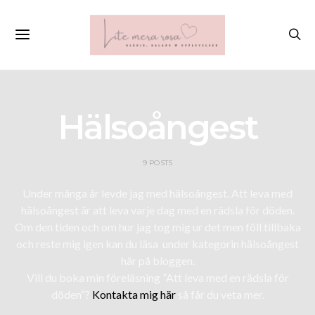
Hälsoångest
9 POSTS
Under många år levde jag med hälsoångest. Att leva med
hälsoångest är att leva varje dag med en rädsla för döden.
Om den tiden och om hur jag tog mig ur det men föll tillbaka
och reste mig igen kan du läsa under kategorin hälsoångest
här på bloggen.
Vill du boka min föreläsning ”Att leva med en rädsla för
döden”?
Kontakta mig här
så får du veta mer.