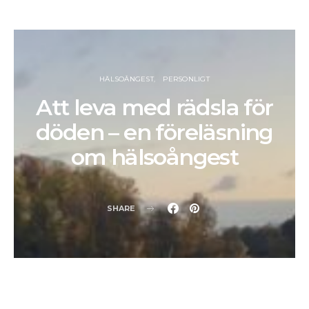
HÄLSOÅNGEST
PERSONLIGT
Att leva med rädsla för
döden – en föreläsning
om hälsoångest
SHARE