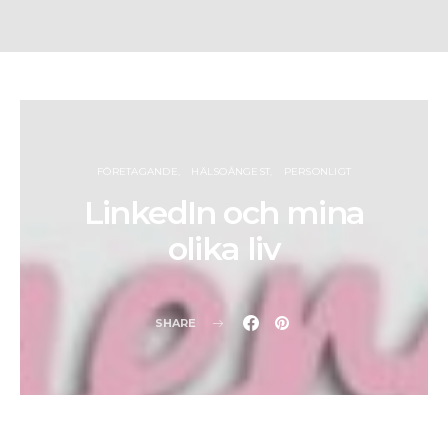
FÖRETAGANDE
HÄLSOÅNGEST
PERSONLIGT
LinkedIn och mina
olika liv
SHARE