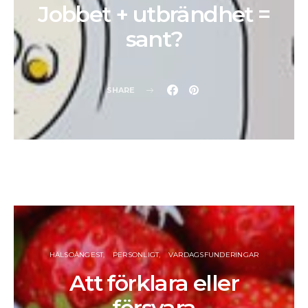
Jobbet + utbrändhet =
sant?
SHARE
HÄLSOÅNGEST
PERSONLIGT
VARDAGSFUNDERINGAR
Att förklara eller
försvara