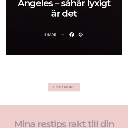
Angeles – såhär lyxigt
är det
SHARE
LOAD MORE
Mina restips rakt till din