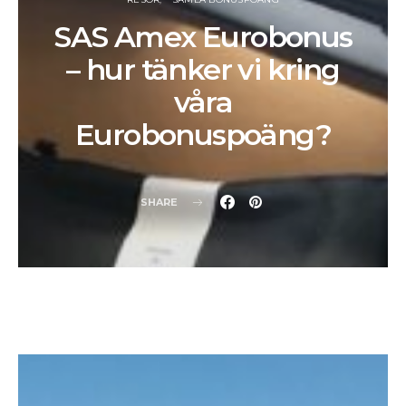
SAS Amex Eurobonus
– hur tänker vi kring
våra
Eurobonuspoäng?
SHARE