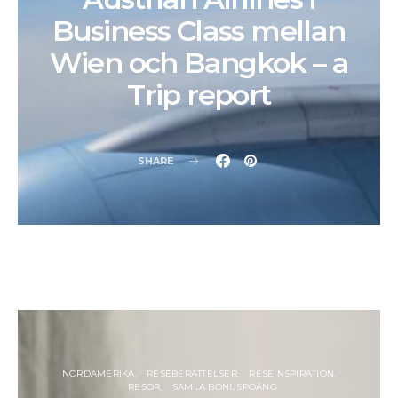
Business Class mellan
Wien och Bangkok – a
Trip report
SHARE
NORDAMERIKA
RESEBERÄTTELSER
RESEINSPIRATION
RESOR
SAMLA BONUSPOÄNG