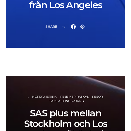
från Los Angeles
SHARE
.
NORDAMERIKA
RESEINSPIRATION
RESOR
SAMLA BONUSPOÄNG
SAS plus mellan
Stockholm och Los