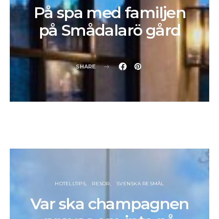
På spa med familjen
på Smådalarö gård
SHARE
HOTELLTIPS
RESOR
SVENSKA RESMÅL
Var ska champagnen