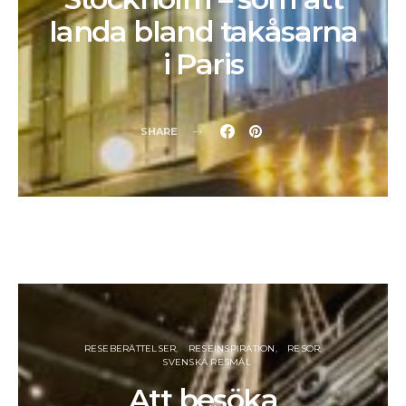
landa bland takåsarna
i Paris
SHARE
RESEBERÄTTELSER
RESEINSPIRATION
RESOR
SVENSKA RESMÅL
Att besöka