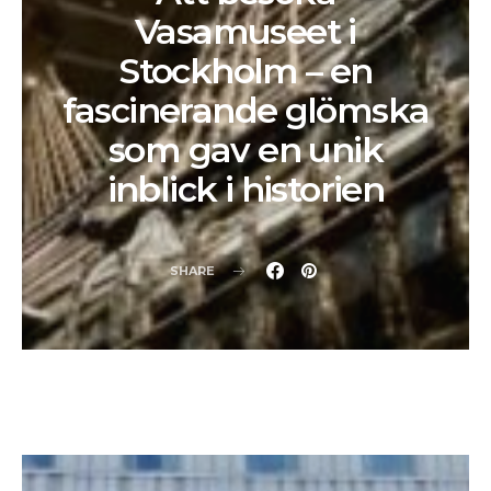
Vasamuseet i
Stockholm – en
fascinerande glömska
som gav en unik
inblick i historien
SHARE