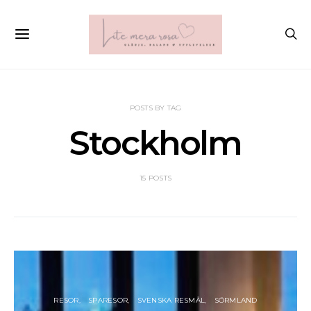
POSTS BY TAG
Stockholm
15 POSTS
RESOR
SPARESOR
SVENSKA RESMÅL
SÖRMLAND