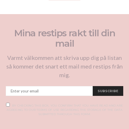
Mina restips rakt till din
mail
Varmt välkommen att skriva upp dig på listan
så kommer det snart ett mail med restips från
mig.
SUBSCRIBE
BY CHECKING THIS BOX, YOU CONFIRM THAT YOU HAVE READ AND ARE
AGREEING TO OUR TERMS OF USE REGARDING THE STORAGE OF THE DATA
SUBMITTED THROUGH THIS FORM.