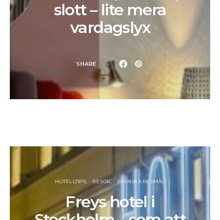
slott – lite mera
vardagslyx
SHARE
HOTELLTIPS
RESOR
SVENSKA RESMÅL
Freys hotel i
Stockholm – som att