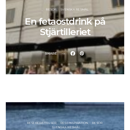
.
RESOR
SVENSKA RESMÅL
En fetaostdrink på
Stjärtilleriet
SHARE
RESEBERÄTTELSER
RESEINSPIRATION
RESOR
SVENSKA RESMÅL