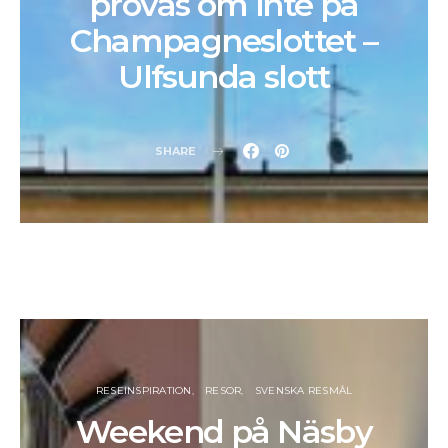
provas om inte på
Champagneslottet –
Ulfsunda slott
SHARE
RESEINSPIRATION
RESOR
SVENSKA RESMÅL
Weekend på Näsby