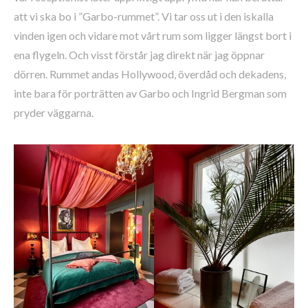
att vi ska bo i ”Garbo-rummet”. Vi tar oss ut i den iskalla
vinden igen och vidare mot vårt rum som ligger längst bort i
ena flygeln. Och visst förstår jag direkt när jag öppnar
dörren. Rummet andas Hollywood, överdåd och dekadens,
inte bara för porträtten av Garbo och Ingrid Bergman som
pryder väggarna.