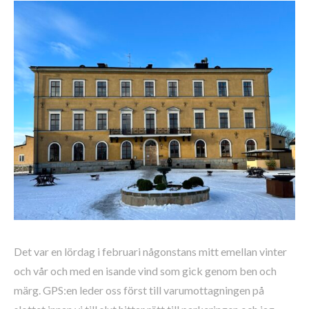
Det var en lördag i februari någonstans mitt emellan vinter
och vår och med en isande vind som gick genom ben och
märg. GPS:en leder oss först till varumottagningen på