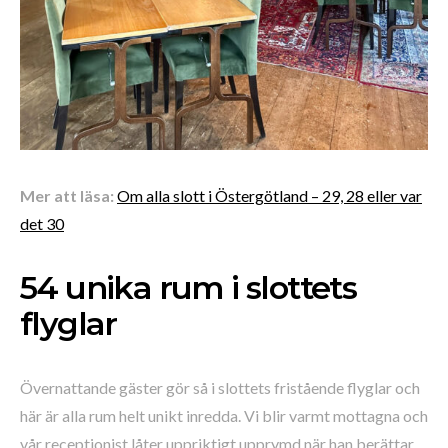
Mer att läsa:
Om alla slott i Östergötland – 29, 28 eller var
det 30
54 unika rum i slottets
flyglar
Övernattande gäster gör så i slottets fristående flyglar och
här är alla rum helt unikt inredda. Vi blir varmt mottagna och
vår receptionist låter uppriktigt upprymd när han berättar