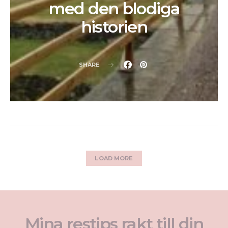
med den blodiga
historien
SHARE
LOAD MORE
Mina restips rakt till din