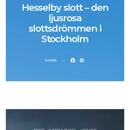
Hesselby slott – den
ljusrosa
slottsdrömmen i
Stockholm
SHARE
RESOR
SVENSKA RESMÅL
UPPLAND