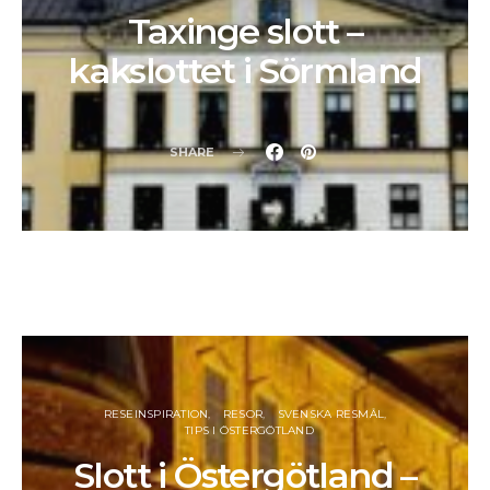
Taxinge slott –
kakslottet i Sörmland
SHARE
RESEINSPIRATION
RESOR
SVENSKA RESMÅL
TIPS I ÖSTERGÖTLAND
Slott i Östergötland –