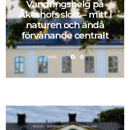
Vandringshelg på
Åkeshofs slott – mitt i
naturen och ändå
förvånande centralt
SHARE
RESOR
SVENSKA RESMÅL
SÖRMLAND