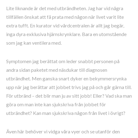
Lite liknande är det med utbrändheten. Jag har vid några
tillfällen önskat att få prata med någon när livet varit lite
extra tufft. En kurator vid vårdcentralen är allt jag begär,
inga dyra exklusiva hjärnskrynklare. Bara en utomstående
som jag kan ventilera med.
Symptomen jag berättat om leder snabbt personen på
andra sidan paketet med näsdukar till diagnosen
utbrändhet. Men ganska snart dyker en bekymmersrynka
upp när jag berättar att jobbet trivs jag på och går gärna till.
För utbränd – det blir man ju av sitt jobb! Eller? Vad ska man
göra om man inte kan sjukskriva från jobbet för
utbrändhet? Kan man sjukskriva någon från livet i övrigt?
Även här behöver vi vidga våra vyer och se utanför den