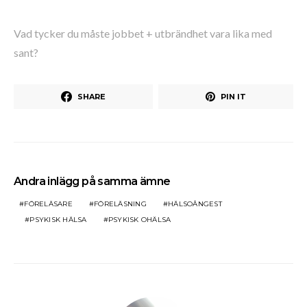
Vad tycker du måste jobbet + utbrändhet vara lika med
sant?
SHARE
PIN IT
Andra inlägg på samma ämne
FÖRELÄSARE
FÖRELÄSNING
HÄLSOÅNGEST
PSYKISK HÄLSA
PSYKISK OHÄLSA