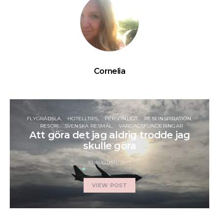
Cornelia
FLYGRÄDSLA
HOTELLTIPS
PERSONLIGT
RESEINSPIRATION
RESOR
SVENSKA RESMÅL
VARDAGSFUNDERINGAR
Att göra det jag aldrig trodde jag
skulle göra
30 AUGUSTI, 2017
VIEW POST