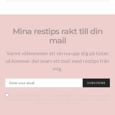
Mina restips rakt till din
mail
Varmt välkommen att skriva upp dig på listan
så kommer det snart ett mail med restips från
mig.
SUBSCRIBE
BY CHECKING THIS BOX, YOU CONFIRM THAT YOU HAVE READ AND ARE
AGREEING TO OUR TERMS OF USE REGARDING THE STORAGE OF THE DATA
SUBMITTED THROUGH THIS FORM.