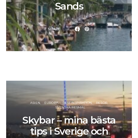
Sands
SHARE
ASIEN
EUROPA
RESEINSPIRATION
RESOR
SVENSKA RESMÅL
Skybar – mina bästa
tips i Sverige och