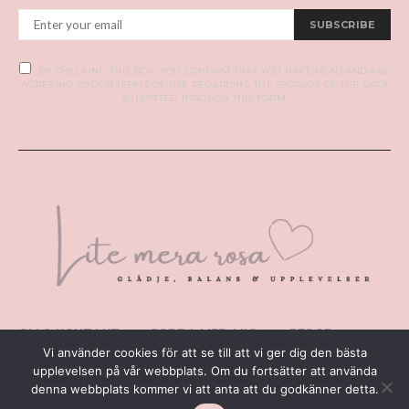
SUBSCRIBE
BY CHECKING THIS BOX, YOU CONFIRM THAT YOU HAVE READ AND ARE
AGREEING TO OUR TERMS OF USE REGARDING THE STORAGE OF THE DATA
SUBMITTED THROUGH THIS FORM.
OM & KONTAKT
JOBBA MED MIG
RESOR
Vi använder cookies för att se till att vi ger dig den bästa
PERSONLIGT
TIPS I ÖSTERGÖTLAND
upplevelsen på vår webbplats. Om du fortsätter att använda
WEBBUTIK
denna webbplats kommer vi att anta att du godkänner detta.