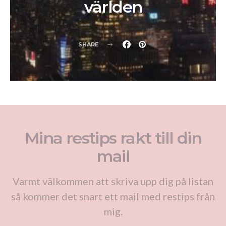
världen
SHARE
Mina restips rakt till din
mail
Varmt välkommen att skriva upp dig på listan
så kommer det snart ett mail med restips från
mig.