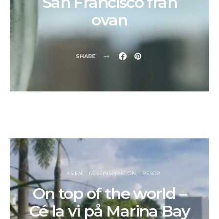
San Francisco från
ovan
SHARE
.
ASIEN
RESEINSPIRATION
RESOR
On top of the world –
Cé la vi på Marina Bay