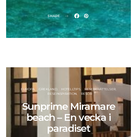
SHARE
EUROPA
GREKLAND
HOTELLTIPS
RESEBERÄTTELSER
RESEINSPIRATION
RESOR
Sunprime Miramare
beach – En vecka i
paradiset