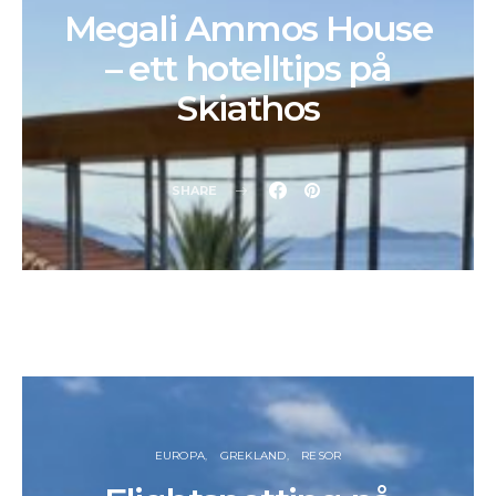
Megali Ammos House
– ett hotelltips på
Skiathos
SHARE
EUROPA
GREKLAND
RESOR