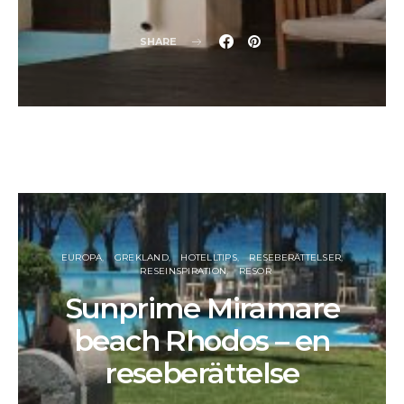
SHARE
EUROPA
GREKLAND
HOTELLTIPS
RESEBERÄTTELSER
RESEINSPIRATION
RESOR
Sunprime Miramare
beach Rhodos – en
reseberättelse