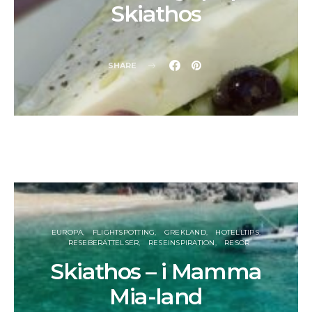
Skiathos
SHARE
EUROPA
FLIGHTSPOTTING
GREKLAND
HOTELLTIPS
RESEBERÄTTELSER
RESEINSPIRATION
RESOR
Skiathos – i Mamma
Mia-land