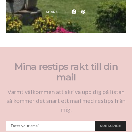
SHARE
Mina restips rakt till din
mail
Varmt välkommen att skriva upp dig på listan
så kommer det snart ett mail med restips från
mig.
SUBSCRIBE