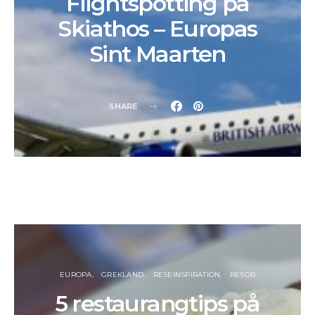
Flightspotting på
Skiathos – Europas
Sint Maarten
SHARE
EUROPA
GREKLAND
RESEINSPIRATION
RESOR
5 restaurangtips på