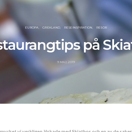
EUROPA
GREKLAND
RESEINSPIRATION
RESOR
staurangtips på Ski
9 MAJ, 2019
mycket vi verkligen älskade med Skiathos och en av de saker