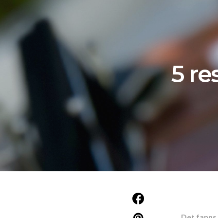
5 re
Det fanns 