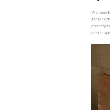
Vi är gansk
ganska oft
presentpåse
och restaur