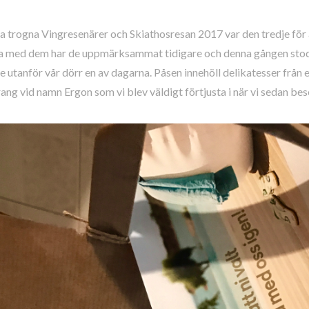
a trogna Vingresenärer och Skiathosresan 2017 var den tredje för å
a med dem har de uppmärksammat tidigare och denna gången stod 
 utanför vår dörr en av dagarna. Påsen innehöll delikatesser från 
ang vid namn Ergon som vi blev väldigt förtjusta i när vi sedan bes