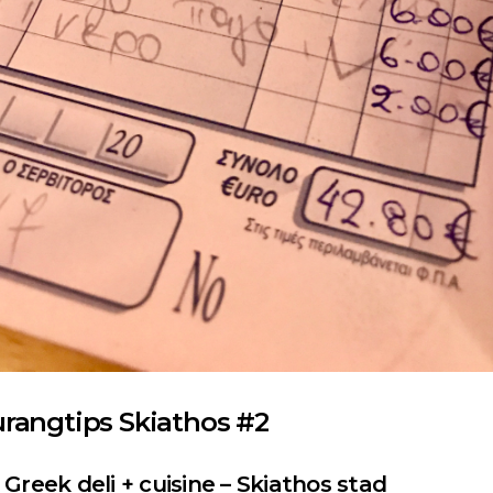
rangtips Skiathos #2
 Greek deli + cuisine
– Skiathos stad