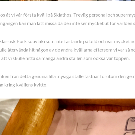
s åt vi vår första kväll på Skiathos. Trevlig personal och supermy
Ingången kan man lätt missa då den inte ser mycket ut för världen 
klassisk Pork souvlaki som inte fastande på bild och var mycket nö
kulle återvända hit någon av de andra kvällarna eftersom vi var så 
 att vi skulle hitta så många andra ställen som också var toppen.
ken från detta genuina lilla mysiga ställe fastnar förutom den ge
n kring kvällens kvitto.