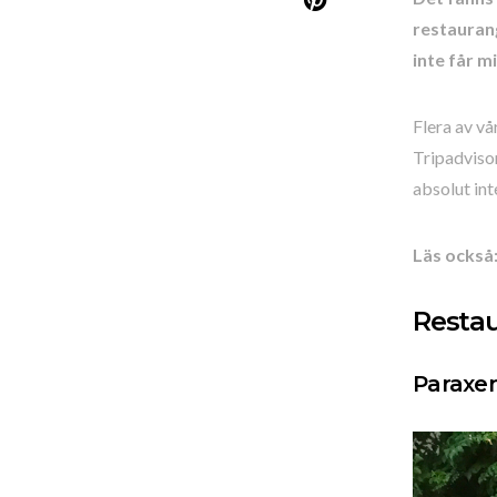
restauran
inte får m
Flera av vå
Tripadvisor
absolut int
Läs också
Restau
Paraxe