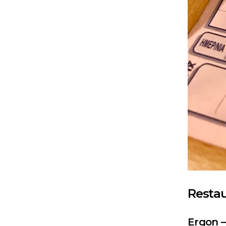
Restau
Ergon –