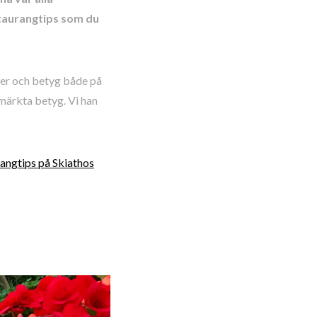
taurangtips som du
ner och betyg både på
tmärkta betyg. Vi han
rangtips på Skiathos