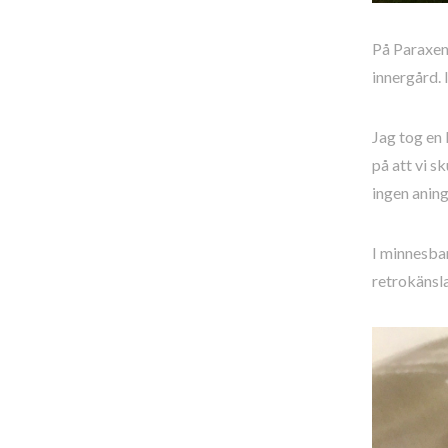
På Paraxeno
innergård. 
Jag tog en 
på att vi s
ingen aning
I minnesban
retrokänsla