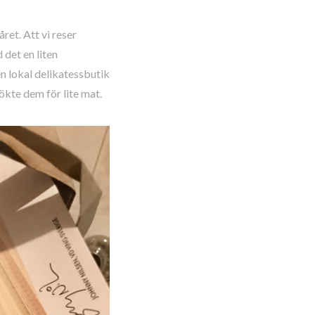
ret. Att vi reser
det en liten
en lokal delikatessbutik
ökte dem för lite mat.