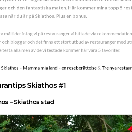
ger och den fantastiska maten. Här kommer mina topp 5 res
issa när du är på Skiathos. Plus en bonus.
ra måltider intog vi på restauranger vi hittade via rekommendatio
 och bloggar och det finns ett stort utbud av restauranger med u
e testa alla men av de vi testade kommer här våra 5 favoriter.
:
Skiathos – Mamma mia land – en reseberättelse
&
Tre nya restau
rantips Skiathos #1
nos
– Skiathos stad