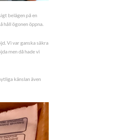
sigt belägen på en
så håll ögonen öppna.
jd. Vi var ganska säkra
nöjda men då hade vi
mytliga känslan även