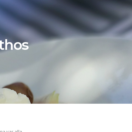
athos
na var alla