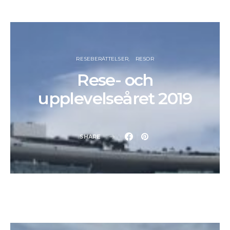
RESEBERÄTTELSER
RESOR
Rese- och
upplevelseåret 2019
SHARE