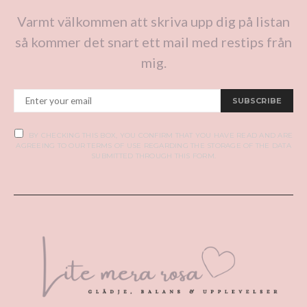
Varmt välkommen att skriva upp dig på listan
så kommer det snart ett mail med restips från
mig.
SUBSCRIBE
BY CHECKING THIS BOX, YOU CONFIRM THAT YOU HAVE READ AND ARE
AGREEING TO OUR TERMS OF USE REGARDING THE STORAGE OF THE DATA
SUBMITTED THROUGH THIS FORM.