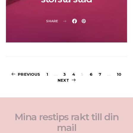
SHARE
Sidnumrering
PREVIOUS
1
…
3
4
5
6
7
…
10
NEXT
för
inlägg
Mina restips rakt till din
mail