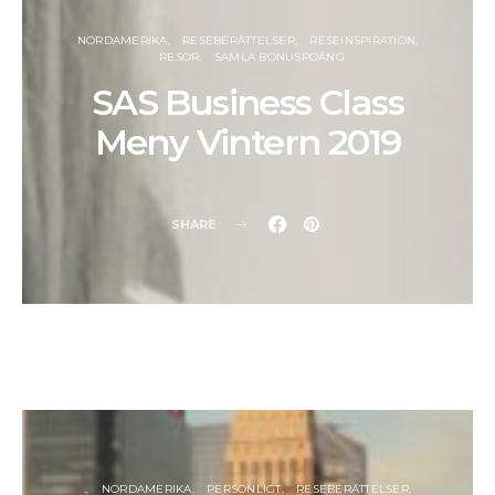
NORDAMERIKA
RESEBERÄTTELSER
RESEINSPIRATION
RESOR
SAMLA BONUSPOÄNG
SAS Business Class
Meny Vintern 2019
SHARE
.
NORDAMERIKA
PERSONLIGT
RESEBERÄTTELSER