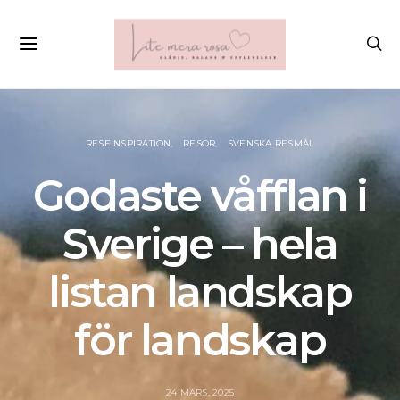
RESEINSPIRATION
RESOR
SVENSKA RESMÅL
Godaste våfflan i
Sverige – hela
listan landskap
för landskap
24 MARS, 2025