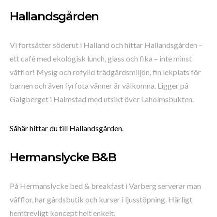
Hallandsgården
Vi fortsätter söderut i Halland och hittar Hallandsgården –
ett café med ekologisk lunch, glass och fika – inte minst
våfflor! Mysig och rofylld trädgårdsmiljön, fin lekplats för
barnen och även fyrfota vänner är välkomna. Ligger på
Galgberget i Halmstad med utsikt över Laholmsbukten.
Såhär hittar du till Hallandsgården.
Hermanslycke B&B
På Hermanslycke bed & breakfast i Varberg serverar man
våfflor, har gårdsbutik och kurser i ljusstöpning. Härligt
hemtrevligt koncept helt enkelt.