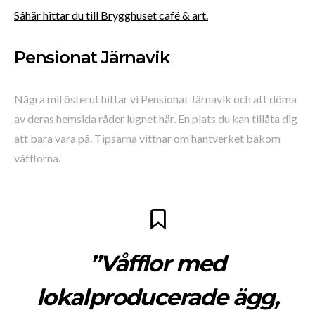
Såhär hittar du till Brygghuset café & art.
Pensionat Järnavik
Några mil österut hittar vi Pensionat Järnavik och att döma
av deras hemsida råder lugnet här. En plats du kan tillåta dig
att bara vara på. Tipsarna vittnar om hantverket bakom
våfflorna.
”Våfflor med
lokalproducerade ägg,