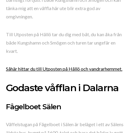
tänka mig att en våffla här ute blir extra god av
omgivningen.
Till Utposten på Hållö tar du dig med båt, du kan åka från
både Kungshamn och Smögen och turen tar ungefär en
kvart.
Såhär hittar du till Utposten på Hållö och vandrarhemmet.
Godaste våfflan i Dalarna
Fågelboet Sälen
Våffelstugan på Fågelboet i Sälen är beläget i ett av Sälens
äldsta hus, byggt på 1600-talet och bara det bådar ju gott.