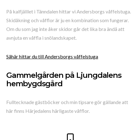
På kalfjälllet i Tänndalen hittar vi Andersborgs våffelstuga.
Skidåkning och våfflor är ju en kombination som fungerar.
Om du som jag inte åker skidor går det lika bra ändå att
avnjuta en våffla i snölandskapet.
Såhär hittar du till Andersborgs våffelstuga
Gammelgården på Ljungdalens
hembygdsgård
Fulltecknade gästböcker och min tipsare gör gällande att
här finns Härjedalens härligaste våfflor.