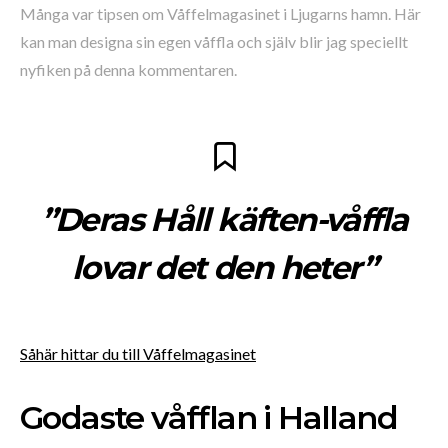
Många var tipsen om Våffelmagasinet i Ljugarns hamn. Här
kan man designa sin egen våffla och själv blir jag speciellt
nyfiken på denna kommentaren.
”Deras Håll käften-våffla
lovar det den heter”
Såhär hittar du till Våffelmagasinet
Godaste våfflan i Halland