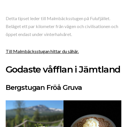
Detta tipset leder till Malmbäcksstugen på Fulufjället.
Beläget ett par kilometer från vägen och civilisationen och
öppet endast under vinterhalvåret.
Till Malmbäcksstugan hittar du såhär.
Godaste våfflan i Jämtland
Bergstugan Fröå Gruva