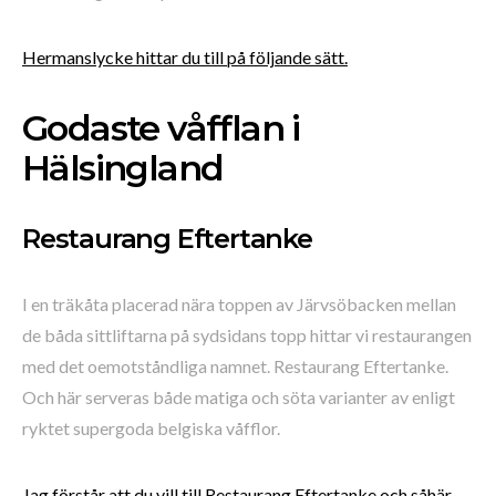
Hermanslycke hittar du till på följande sätt.
Godaste våfflan i
Hälsingland
Restaurang Eftertanke
I en träkåta placerad nära toppen av Järvsöbacken mellan
de båda sittliftarna på sydsidans topp hittar vi restaurangen
med det oemotståndliga namnet. Restaurang Eftertanke.
Och här serveras både matiga och söta varianter av enligt
ryktet supergoda belgiska våfflor.
Jag förstår att du vill till Restaurang Eftertanke och såhär