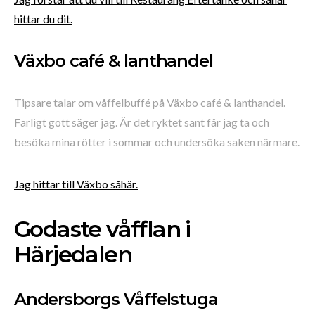
hittar du dit.
Växbo café & lanthandel
Tipsare talar om våffelbuffé på Växbo café & lanthandel.
Farligt gott säger jag. Är det ryktet sant får jag ta och
besöka mina rötter i sommar och undersöka saken närmare.
Jag hittar till Växbo såhär.
Godaste våfflan i
Härjedalen
Andersborgs Våffelstuga