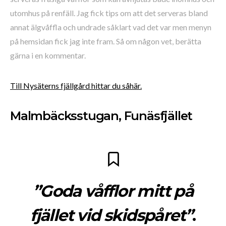
utomhus på renfäll. Jag fick tips om att det serveras bland
annat älgvåffla och undrade såklart vad det var men menyn
på hemsidan fick jag inte fram. Så om någon vet, berätta
gärna i en kommentar.
Till Nysäterns fjällgård hittar du såhär.
Malmbäcksstugan, Funäsfjället
”Goda våfflor mitt på
fjället vid skidspåret”
.