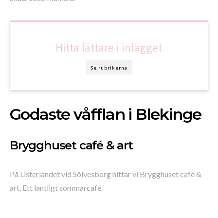
Hitta lättare i inlägget
Se rubrikerna
Godaste våfflan i Blekinge
Brygghuset café & art
På Listerlandet vid Sölvesborg hittar vi Brygghuset café &
art. Ett lantligt sommarcafé.