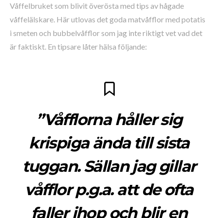
Våffelbruket som blivit överösta med tips av hågade
våffelälskare. Här utlovas det goda matvåfflor med potatis
i smeten och bubbelvåfflor som jag inte riktigt vet vad det
är faktiskt. En tipsare låter hälsa följande:
”Våfflorna håller sig
krispiga ända till sista
tuggan. Sällan jag gillar
våfflor p.g.a. att de ofta
faller ihop och blir en