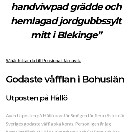
handviwpad grädde och
hemlagad jordgubbssylt
mitt i Blekinge”
Såhär hittar du till Pensionat Järnavik.
Godaste våfflan i Bohuslän
Utposten på Hållö
Även Utposten på Hållö utanför Smögen får flera röster när
Sveriges godaste våffla ska koras. Personligen är jag
barnsligt förtjust i både Kungshamn och Smögen och kan