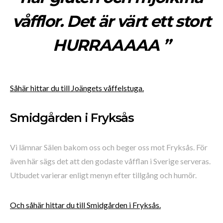
våfflor. Det är värt ett stort
HURRAAAAA ”
Såhär hittar du till Joängets våffelstuga.
Smidgården i Fryksås
Vi lämnar Sälen bakom oss och beger oss mot Fryksås. För
även här sägs det att den godaste våfflan i Sverige serveras.
Utbudet varierar enligt menyn efter tillgång och humör.
Och såhär hittar du till Smidgården i Fryksås.