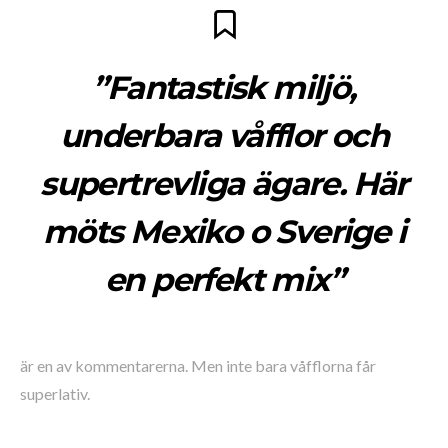
”Fantastisk miljö,
underbara våfflor och
supertrevliga ägare. Här
möts Mexiko o Sverige i
en perfekt mix”
är en av kommentarerna. Men inte bara våfflorna får
superlativ.