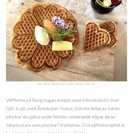
BILDER: BERGSTUGAN FRÖÅ GRUVA
Våfflorna på Bergstugan avnjuts med milsvid utsikt över
fjäll & sjö, med Åreskutan i fokus. Största delen av bären
plockar de själva under hösten, resterande köper de av
bärplockare som plockar i trakterna. Och våffelreceptet är