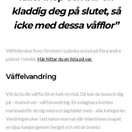
kladdig deg på slutet, så
icke med dessa våfflor”
Våffelbruket finns förutom i Ludvika också på flera andra
platser i landet.
Här hittar du en lista på var.
Våffelvandring
Vill du ta din våffla till en helt ny nivå. Då kan du boka in dig
på – trumvirvel – våffelvandring. En oslagbara kombo
marknadsför de sig med och jag håller med – alla kategorier.
Vandringen sker i ett naturreservat där inlandsisen skapat
en djup kanjon genom berget och vid de branta