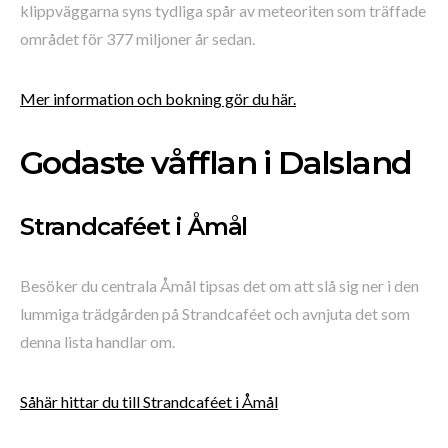
klippväggarna syns tydliga spår av meteoriten som träffade
området för 377 miljoner år sedan.
Mer information och bokning gör du här.
Godaste våfflan i Dalsland
Strandcaféet i Åmål
Besöker du centrala Åmål tipsas det om att slå sig ner i den
lummiga trädgården på Strandcaféet och avnjuta det som
denna lista handlar om.
Såhär hittar du till Strandcaféet i Åmål