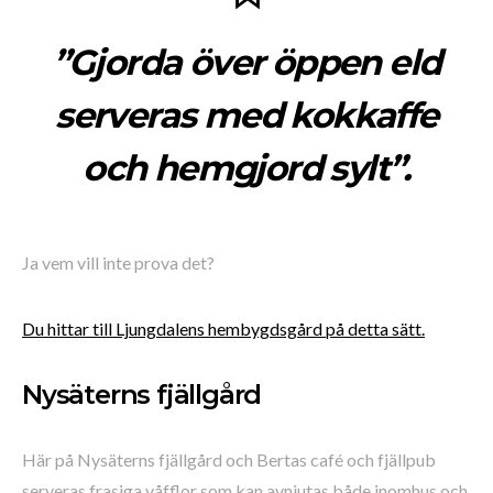
”Gjorda över öppen eld
serveras med kokkaffe
och hemgjord sylt”.
Ja vem vill inte prova det?
Du hittar till Ljungdalens hembygdsgård på detta sätt.
Nysäterns fjällgård
Här på Nysäterns fjällgård och Bertas café och fjällpub
serveras frasiga våfflor som kan avnjutas både inomhus och