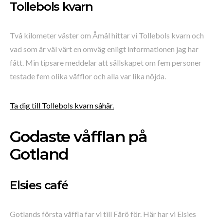
Tollebols kvarn
Två kilometer väster om Åmål hittar vi Tollebols kvarn och
vad som är väl värt en omväg enligt informationen jag har
fått. Min tipsare meddelar att sällskapet om fem personer
testade fem olika våfflor och alla var lika nöjda.
Ta dig till Tollebols kvarn såhär.
Godaste våfflan på
Gotland
Elsies café
Gotlands första våffla far vi till Fårö för. Här har vi Elsies