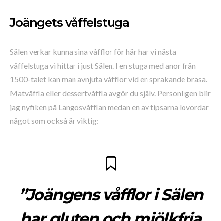
Joängets våffelstuga
Sälen verkar kunna sina våfflor för här har vi nästa
våffelstuga vi hittar i just Sälen. I en stuga med anor från
1500-talet kan man avnjuta våfflor vid en sprakande brasa.
Matvåffla eller dessertvåffla avgör du själv. Personligen blir
jag nyfiken på Langosvåfflan medan en av tipsarna lovordar
något som också är viktig:
”Joängens våfflor i Sälen
har gluten och mjölkfria