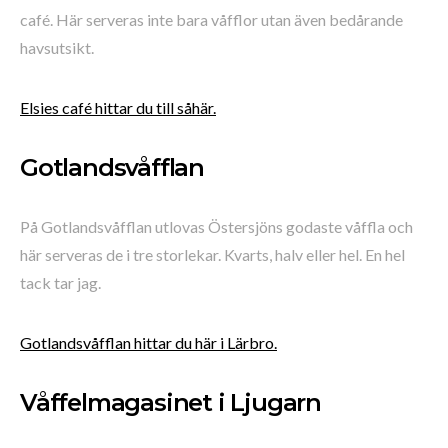
café. Här serveras inte bara våfflor utan även bedårande
havsutsikt.
Elsies café hittar du till såhär.
Gotlandsvåfflan
På Gotlandsvåfflan utlovas Östersjöns godaste våffla och
här serveras de i tre storlekar. Kvarts, halv eller hel. En hel
tack tar jag.
Gotlandsvåfflan hittar du här i Lärbro.
Våffelmagasinet i Ljugarn