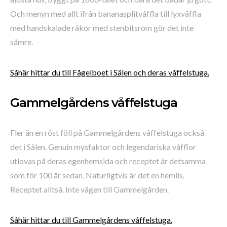
Och menyn med allt ifrån bananasplitvåffla till lyxvåffla
med handskalade räkor med stenbitsrom gör det inte
sämre.
Såhär hittar du till Fågelboet i Sälen och deras våffelstuga.
Gammelgårdens våffelstuga
Fler än en röst föll på Gammelgårdens våffelstuga också
det i Sälen. Genuin mysfaktor och legendariska våfflor
utlovas på deras egenhemsida och receptet är detsamma
som för 100 år sedan. Naturligtvis är det en hemlis.
Receptet alltså. Inte vägen till Gammelgården.
Såhär hittar du till Gammelgårdens våffelstuga.