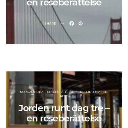
en reseberättelse
SHARE
NORDAMERIKA
RESEBERÄTTELSER
RESEINSPIRATION
RESOR
Jorden runt dag tre –
en reseberättelse