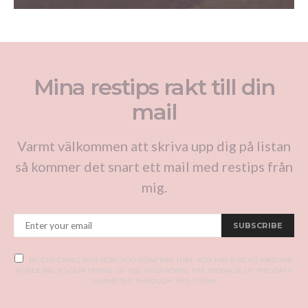
Mina restips rakt till din
mail
Varmt välkommen att skriva upp dig på listan
så kommer det snart ett mail med restips från
mig.
SUBSCRIBE
BY CHECKING THIS BOX, YOU CONFIRM THAT YOU HAVE READ AND ARE
AGREEING TO OUR TERMS OF USE REGARDING THE STORAGE OF THE DATA
SUBMITTED THROUGH THIS FORM.