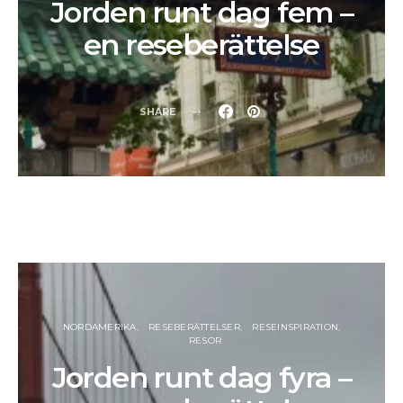
Jorden runt dag fem –
en reseberättelse
SHARE
NORDAMERIKA
RESEBERÄTTELSER
RESEINSPIRATION
RESOR
Jorden runt dag fyra –