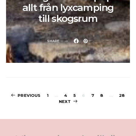
allt från lyxcamping
till skogsrum
SHARE
Sidnumrering
PREVIOUS
1
…
4
5
6
7
8
…
28
NEXT
för
inlägg