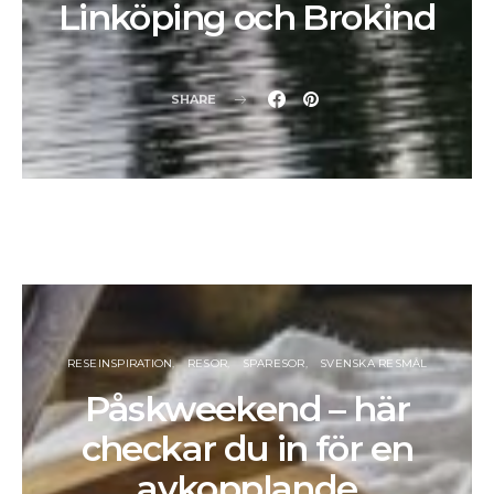
Linköping och Brokind
SHARE
RESEINSPIRATION
RESOR
SPARESOR
SVENSKA RESMÅL
Påskweekend – här
checkar du in för en
avkopplande