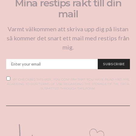
Mina restips rakt till din
mail
Varmt välkommen att skriva upp dig på listan
så kommer det snart ett mail med restips från
mig.
SUBSCRIBE
BY CHECKING THIS BOX, YOU CONFIRM THAT YOU HAVE READ AND ARE
AGREEING TO OUR TERMS OF USE REGARDING THE STORAGE OF THE DATA
SUBMITTED THROUGH THIS FORM.