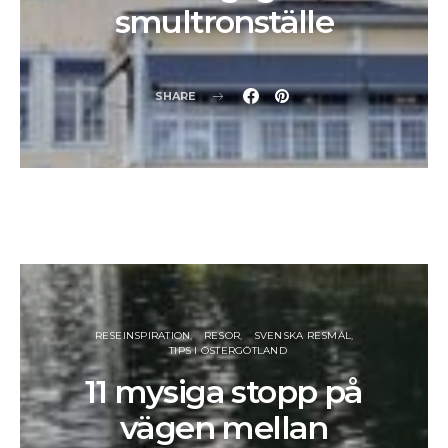
smultronställe
SHARE
RESEINSPIRATION
RESOR
SVENSKA RESMÅL
TIPS I ÖSTERGÖTLAND
11 mysiga stopp på
vägen mellan