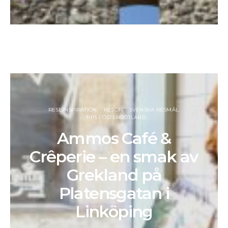
RESEINSPIRATION
RESOR
SVENSKA RESMÅL
TIPS I ÖSTERGÖTLAND
Ammos Café &
Crêperie – en smak av
Grekland på
Platensgatan i
Linköping