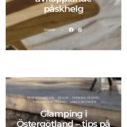
påskhelg
SHARE
RESEINSPIRATION
RESOR
SVENSKA RESMÅL
TIPS I ÖSTERGÖTLAND
UNIKA BOENDEN
Glamping i
Östergötland – tips på