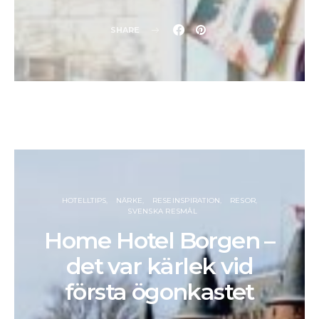
SHARE
HOTELLTIPS
NÄRKE
RESEINSPIRATION
RESOR
SVENSKA RESMÅL
Home Hotel Borgen –
det var kärlek vid
första ögonkastet