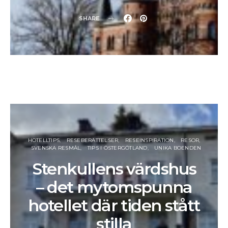
SHARE
HOTELLTIPS
RESEBERÄTTELSER
RESEINSPIRATION
RESOR
SVENSKA RESMÅL
TIPS I ÖSTERGÖTLAND
UNIKA BOENDEN
Stenkullens värdshus
– det mytomspunna
hotellet där tiden stått
stilla