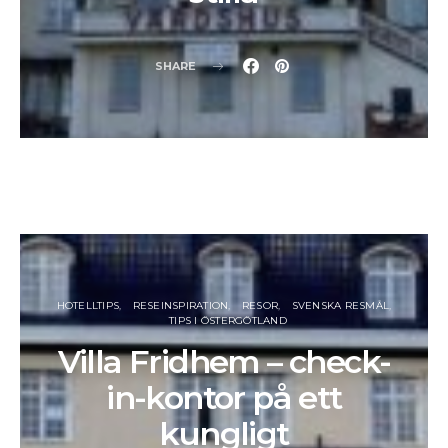
SHARE
HOTELLTIPS
RESEINSPIRATION
RESOR
SVENSKA RESMÅL
TIPS I ÖSTERGÖTLAND
Villa Fridhem – check-
in-kontor på ett
kungligt