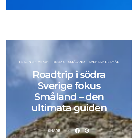
RESEINSPIRATION
RESOR
SMÅLAND
SVENSKA RESMÅL
Roadtrip i södra
Sverige fokus
Småland – den
ultimata guiden
SHARE