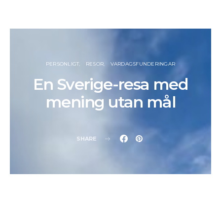
PERSONLIGT
RESOR
VARDAGSFUNDERINGAR
En Sverige-resa med
mening utan mål
SHARE