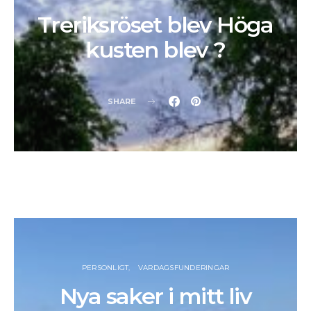
Treriksröset blev Höga
kusten blev ?
SHARE
PERSONLIGT
VARDAGSFUNDERINGAR
Nya saker i mitt liv