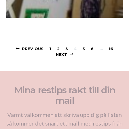
Sidnumrering
PREVIOUS
1
2
3
4
5
6
…
16
NEXT
för
inlägg
Mina restips rakt till din
mail
Varmt välkommen att skriva upp dig på listan
så kommer det snart ett mail med restips från