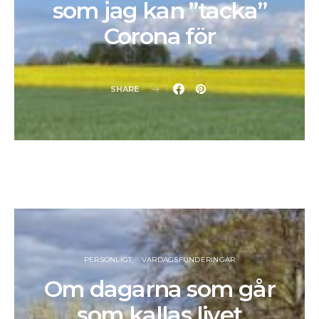
som jag kan ”tacka”
Corona för
SHARE
PERSONLIGT
VARDAGSFUNDERINGAR
Om dagarna som går
som kallas livet