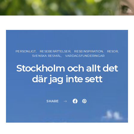
PERSONLIGT
RESEBERÄTTELSER
RESEINSPIRATION
RESOR
SVENSKA RESMÅL
VARDAGSFUNDERINGAR
Stockholm och allt det
där jag inte sett
SHARE