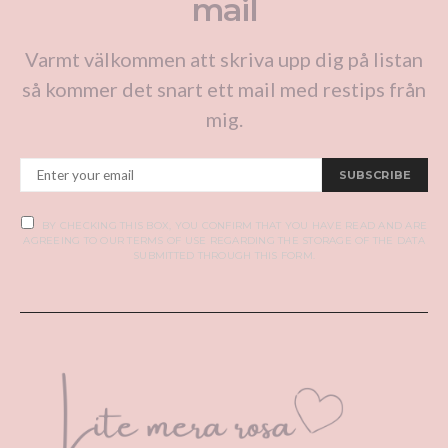
mail
Varmt välkommen att skriva upp dig på listan
så kommer det snart ett mail med restips från
mig.
SUBSCRIBE
BY CHECKING THIS BOX, YOU CONFIRM THAT YOU HAVE READ AND ARE
AGREEING TO OUR TERMS OF USE REGARDING THE STORAGE OF THE DATA
SUBMITTED THROUGH THIS FORM.