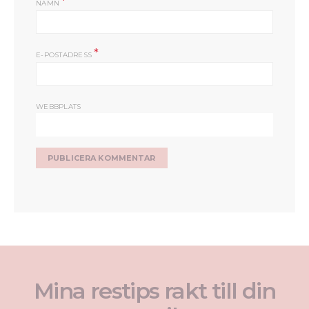
*
NAMN
*
E-POSTADRESS
WEBBPLATS
Mina restips rakt till din