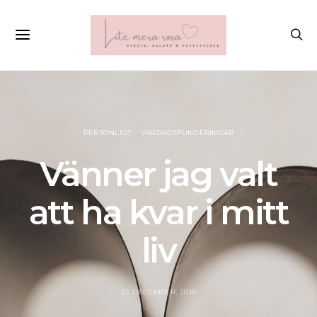
PERSONLIGT
VARDAGSFUNDERINGAR
Vänner jag valt
att ha kvar i mitt
liv
22 DECEMBER, 2018