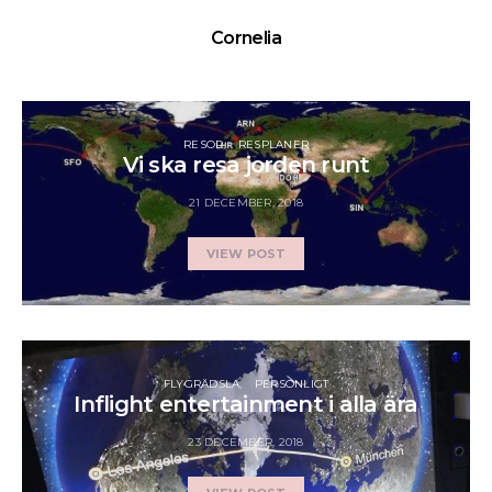
Cornelia
RESOR
RESPLANER
Vi ska resa jorden runt
21 DECEMBER, 2018
VIEW POST
FLYGRÄDSLA
PERSONLIGT
Inflight entertainment i alla ära
23 DECEMBER, 2018