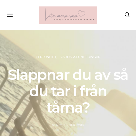
PERSONLIGT
VARDAGSFUNDERINGAR
Slappnar du av så
du tar i från
tårna?
16 NOVEMBER, 2018