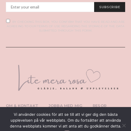
SUBSCRIBE
BY CHECKING THIS BOX, YOU CONFIRM THAT YOU HAVE READ AND ARE
AGREEING TO OUR TERMS OF USE REGARDING THE STORAGE OF THE DATA
SUBMITTED THROUGH THIS FORM.
OM & KONTAKT
JOBBA MED MIG
RESOR
PERSONLIGT
TIPS I ÖSTERGÖTLAND
Vi använder cookies för att se till att vi ger dig den bästa
WEBBUTIK
upplevelsen på vår webbplats. Om du fortsätter att använda
denna webbplats kommer vi att anta att du godkänner detta.