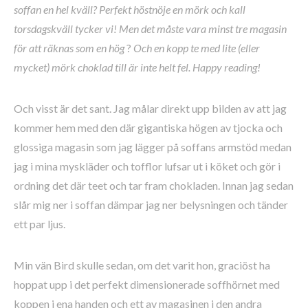
soffan en hel kväll? Perfekt höstnöje en mörk och kall
torsdagskväll tycker vi! Men det måste vara minst tre magasin
för att räknas som en hög
?
Och en kopp te med lite (eller
mycket) mörk choklad till är inte helt fel. Happy reading!
Och visst är det sant. Jag målar direkt upp bilden av att jag
kommer hem med den där gigantiska högen av tjocka och
glossiga magasin som jag lägger på soffans armstöd medan
jag i mina myskläder och tofflor lufsar ut i köket och gör i
ordning det där teet och tar fram chokladen. Innan jag sedan
slår mig ner i soffan dämpar jag ner belysningen och tänder
ett par ljus.
Min vän Bird skulle sedan, om det varit hon, graciöst ha
hoppat upp i det perfekt dimensionerade soffhörnet med
koppen i ena handen och ett av magasinen i den andra