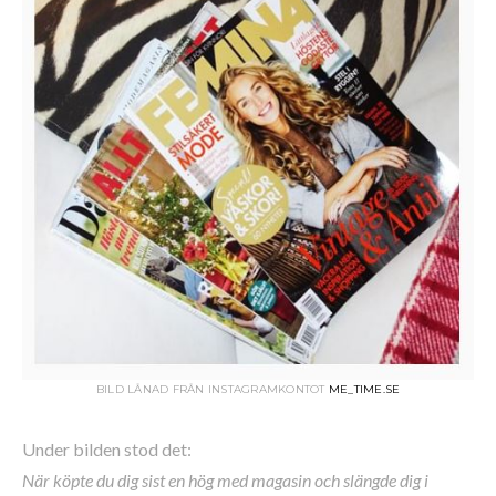
BILD LÅNAD FRÅN INSTAGRAMKONTOT
ME_TIME.SE
Under bilden stod det:
När köpte du dig sist en hög med magasin och slängde dig i