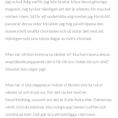
jag också ihåg varför jag inte brukar köpa dessa glossiga
magasin. Jag tycker nämligen att det är alldeles för mycket
reklam i dem. Så för att underhålla mig medan jag förstrött
passerar dessa sidor försöker jag mig på att öppna den
numera helt smälta chokladen och så slutar det med att
tidningen sett sina bästa dagar av mörk choklad.
Men var vill hon komma nu tänker ni? Ska hon rasera dessa
enastående peppande råd vi får till oss i både tid och otid?
Absolut inte säger jag!
Men när vi ska slappna av måste vi liksom inte ta i så vi
vänder ut och in på oss. För det räcker med en
favorittidning, oavsett om det är Kalle Anka eller Damernas
värld. Och du behöver inte svinga upp benen i soffan och
smutta på teet. Det går bra att halvligga i det mest