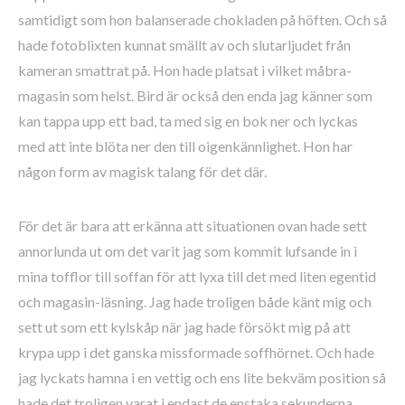
samtidigt som hon balanserade chokladen på höften. Och så
hade fotoblixten kunnat smällt av och slutarljudet från
kameran smattrat på. Hon hade platsat i vilket måbra-
magasin som helst. Bird är också den enda jag känner som
kan tappa upp ett bad, ta med sig en bok ner och lyckas
med att inte blöta ner den till oigenkännlighet. Hon har
någon form av magisk talang för det där.
För det är bara att erkänna att situationen ovan hade sett
annorlunda ut om det varit jag som kommit lufsande in i
mina tofflor till soffan för att lyxa till det med liten egentid
och magasin-läsning. Jag hade troligen både känt mig och
sett ut som ett kylskåp när jag hade försökt mig på att
krypa upp i det ganska missformade soffhörnet. Och hade
jag lyckats hamna i en vettig och ens lite bekväm position så
hade det troligen varat i endast de enstaka sekunderna