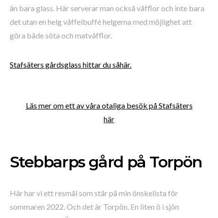
än bara glass. Här serverar man också våfflor och inte bara
det utan en helg våffelbuffé helgerna med möjlighet att
göra både söta och matvåfflor.
Stafsäters gårdsglass hittar du såhär.
Läs mer om ett av våra otaliga besök på Stafsäters
här
Stebbarps gård på Torpön
Här har vi ett resmål som står på min önskelista för
sommaren 2022. Och det är Torpön. En liten ö i sjön