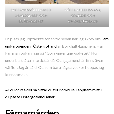
SAFFRANSVÅFFLA MED
VÅFFLA MED BANAN,
VANILJGLASS OCH
GRÄDDE OCH
BLÅBÄRSSYLT
CHOKLADGLASS
En plats jag upptäckte för en tid sedan när jag skrev om
Fem
unika boenden i Östergötland
är Borkhult-Lapphem. Här
kan man boka in sig på ”Göra-ingenting-paketet”. Hur
underbart låter inte det ändå. Och jajamen, här finns även
våfflor. Jag är såld. Och om bara några veckor hoppas jag
kunna smaka.
Är du också det så hittar du till Borkhult-Lapphem mitt i
djupaste Östergötland såhär.
Färgargården