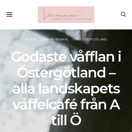
RESOR
SVENSKA RESMÅL
TIPS I ÖSTERGÖTLAND
Godaste våfflan i
Östergötland –
alla landskapets
våffelcafé från A
till Ö