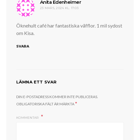
skriver:
Anita Edenheimer
23 MARS, 2024 KL. 17:03
Öknehult café har fantastiska våfflor. 1 mil sydost
om Kisa.
SVARA
LÄMNA ETT SVAR
DIN E-POSTADRESS KOMMER INTE PUBLICERAS.
*
OBLIGATORISKA FÄLT ÄR MÄRKTA
KOMMENTAR