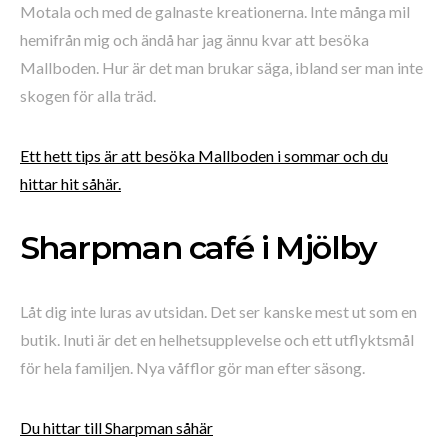
Motala och med de galnaste kreationerna. Inte många mil
hemifrån mig och ändå har jag ännu kvar att besöka
Mallboden. Hur är det man brukar säga, ibland ser man inte
skogen för alla träd.
Ett hett tips är att besöka Mallboden i sommar och du
hittar hit såhär.
Sharpman café i Mjölby
Låt dig inte luras av utsidan. Det ser kanske mest ut som en
butik. Inuti är det en helhetsupplevelse och ett utflyktsmål
för hela familjen. Nya våfflor gör man efter säsong.
Du hittar till Sharpman såhär