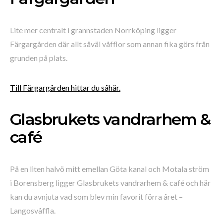
Lite mer centralt i grannstaden Norrköping ligger
Färgargården där allt såväl våfflor som annan fika görs från
grunden på plats.
Till Färgargården hittar du såhär.
Glasbrukets vandrarhem &
café
På en liten halvö mitt emellan Göta kanal och Motala ström
i Borensberg ligger Glasbrukets vandrarhem & café och här
kan du avnjuta vad som blev min favorit förra året –
Langosvåffla.