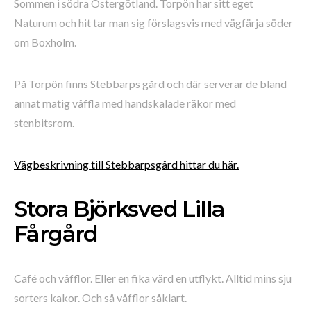
Sommen i södra Östergötland. Torpön har sitt eget
Naturum och hit tar man sig förslagsvis med vägfärja söder
om Boxholm.
På Torpön finns Stebbarps gård och där serverar de bland
annat matig våffla med handskalade räkor med
stenbitsrom.
Vägbeskrivning till Stebbarpsgård hittar du här.
Stora Björksved Lilla
Fårgård
Café och våfflor. Eller en fika värd en utflykt. Alltid mins sju
sorters kakor. Och så våfflor såklart.