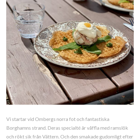
Vi startar vid Ombergs norra fot och fantastiska
Borghamns strand. Deras specialté är våffla med ramslök
och rökt sik från Vättern. Och den smakade gudomligt efter