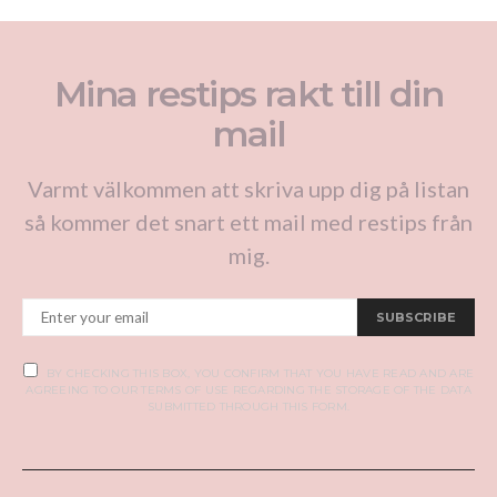
Mina restips rakt till din
mail
Varmt välkommen att skriva upp dig på listan
så kommer det snart ett mail med restips från
mig.
SUBSCRIBE
BY CHECKING THIS BOX, YOU CONFIRM THAT YOU HAVE READ AND ARE
AGREEING TO OUR TERMS OF USE REGARDING THE STORAGE OF THE DATA
SUBMITTED THROUGH THIS FORM.