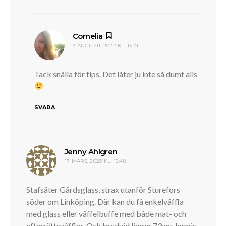
skriver:
Cornelia
3 AUGUSTI, 2022 KL. 13:21
Tack snälla för tips. Det låter ju inte så dumt alls
SVARA
skriver:
Jenny Ahlgren
17 MARS, 2023 KL. 12:48
Stafsäter Gårdsglass, strax utanför Sturefors
söder om Linköping. Där kan du få enkelvåffla
med glass eller våffelbuffe med både mat- och
efterrättsvåfflor. Och bredvid ligger 73ans loppis.