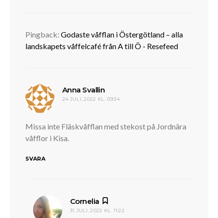
Pingback:
Godaste våfflan i Östergötland – alla
landskapets våffelcafé från A till Ö - Resefeed
skriver:
Anna Svallin
24 JULI, 2022 KL. 09:34
Missa inte Fläskvåfflan med stekost på Jordnära
våfflor i Kisa.
SVARA
skriver:
Cornelia
31 JULI, 2022 KL. 11:22