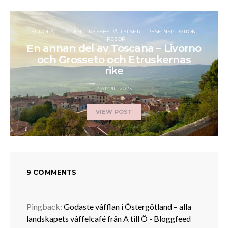
EUROPA
ITALIEN
RESEBERÄTTELSER
RESEINSPIRATION
RESOR
En annan del av Toscana – Livorno
och Grosseto och Etruskernas
rike
2 APRIL, 2023
VIEW POST
9 COMMENTS
Pingback:
Godaste våfflan i Östergötland – alla
landskapets våffelcafé från A till Ö - Bloggfeed