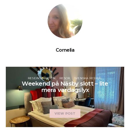
Cornelia
RESEINSPIRATION
RESOR
SVENSKA RESMÅL
Weekend på Näsby slott – lite
mera vardagslyx
19 MARS, 2023
VIEW POST