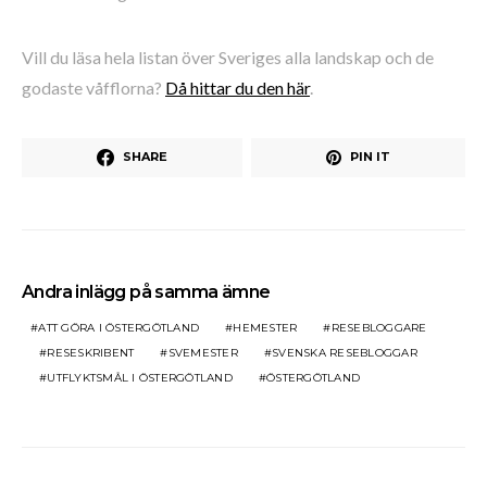
Vill du läsa hela listan över Sveriges alla landskap och de
godaste våfflorna?
Då hittar du den här
.
SHARE
PIN IT
Andra inlägg på samma ämne
ATT GÖRA I ÖSTERGÖTLAND
HEMESTER
RESEBLOGGARE
RESESKRIBENT
SVEMESTER
SVENSKA RESEBLOGGAR
UTFLYKTSMÅL I ÖSTERGÖTLAND
ÖSTERGÖTLAND