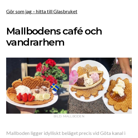
Gör som jag – hitta till Glasbruket
Mallbodens café och
vandrarhem
BILD: MALLBODEN
Mallboden ligger idylliskt beläget precis vid Göta kanal i