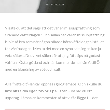
25 MARS, 2023
Visste du att det sägs att det var en missuppfattning som
skapade våffeldagen? Och sällan har väl en missuppfattning
blivit så bra som när någon råkade höra våffeldagen istället
för vårfrudagen. Men ta det med en nypa salt, ingen kan ju
veta säkert. Det vi vet säkert är att jag fått tips på godaste
våfflan i Östergötland och här kommer de nu från A till Ö
med en blandning av sött och salt.
Alla ”hitta dit”-länkar öppnas i googlemaps.
Och skulle du
inte hitta din egen favorit på listan
– då har du ett
uppdrag. Lämna en kommentar så att vi får lägga till det.