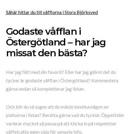
Såhär hittar du till våfflorna i Stora Björksved
Godaste våfflan i
Östergötland – har jag
missat den bästa?
Har jag fått med din favorit? Eller har jag glömt det du
tycker är godaste våfflan i Östergötland? Kommentera
gärna nedan så kompletterar jag listan.
Och blir du så sugen att du måste besöka någon av
platserna i listan? Berätta gärna vad du tyckte. Öppettider
varierar mycket så passa på att klicka in på respektive
våffelcafés egen sida för senaste info.