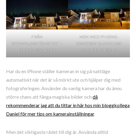
FRÅN
MEN MED IPHONE-
SOMVRUMSFÖNSTRET –
KAMERAN KUNDE JAG
KNAPPT SYNBART
ANA DET GRÖNA
Har du en iPhone ställer kameran in sig på nattläge
automatiskt när det är så mörkt ute och hjälper dig med
fotograferingen. Använder du vanlig kamera har du ännu
större chans att fånga magiska bilder och
då
rekommenderar jag att du tittar in här hos min bloggkollega
Daniel för mer tips om kamerainställningar
.
Men det viktigaste rådet till dig är. Använda alltid