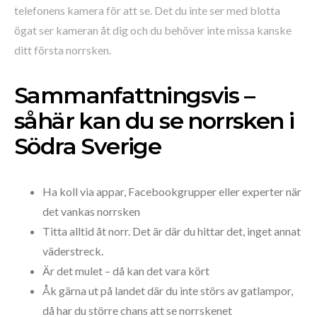
telefonens kamera för att se. Det du inte ser med blotta
ögat ser kameran åt dig och du behöver inte missa kanske
ditt första norrsken.
Sammanfattningsvis –
såhär kan du se norrsken i
Södra Sverige
Ha koll via appar, Facebookgrupper eller experter när
det vankas norrsken
Titta alltid åt norr. Det är där du hittar det, inget annat
väderstreck.
Är det mulet – då kan det vara kört
Åk gärna ut på landet där du inte störs av gatlampor,
då har du större chans att se norrskenet