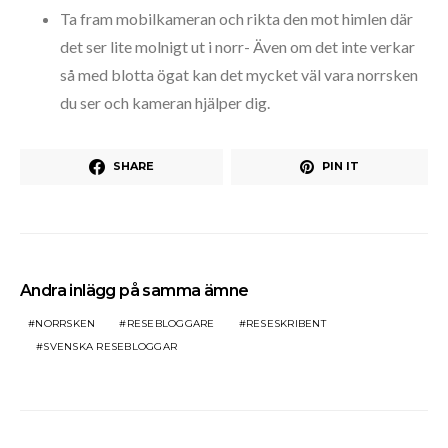
Ta fram mobilkameran och rikta den mot himlen där
det ser lite molnigt ut i norr- Även om det inte verkar
så med blotta ögat kan det mycket väl vara norrsken
du ser och kameran hjälper dig.
SHARE
PIN IT
Andra inlägg på samma ämne
NORRSKEN
RESEBLOGGARE
RESESKRIBENT
SVENSKA RESEBLOGGAR