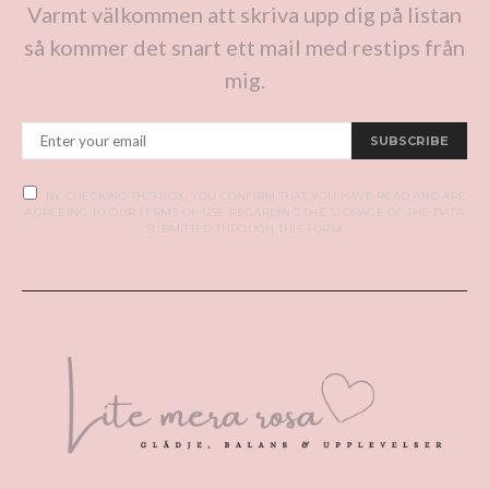
Varmt välkommen att skriva upp dig på listan
så kommer det snart ett mail med restips från
mig.
SUBSCRIBE
BY CHECKING THIS BOX, YOU CONFIRM THAT YOU HAVE READ AND ARE
AGREEING TO OUR TERMS OF USE REGARDING THE STORAGE OF THE DATA
SUBMITTED THROUGH THIS FORM.