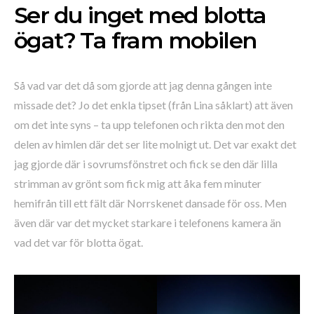
Ser du inget med blotta
ögat? Ta fram mobilen
Så vad var det då som gjorde att jag denna gången inte
missade det? Jo det enkla tipset (från Lina såklart) att även
om det inte syns – ta upp telefonen och rikta den mot den
delen av himlen där det ser lite molnigt ut. Det var exakt det
jag gjorde där i sovrumsfönstret och fick se den där lilla
strimman av grönt som fick mig att åka fem minuter
hemifrån till ett fält där Norrskenet dansade för oss. Men
även där var det mycket starkare i telefonens kamera än
vad det var för blotta ögat.