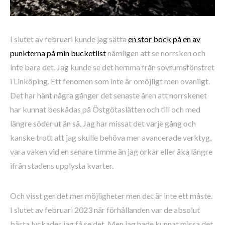
I slutet av februari kunde jag sätta
en stor bock på en av
punkterna på min bucketlist
nämligen att se norrsken och
inte bara det. Jag kunde se det hemma från sovrumsfönstret
i Linköping. Ett fenomen som inte är omöjligt men ovanligt.
Det har hänt några gånger det senaste åren att norrskenet
har kunnat beskådas på Östgötaslätten och till och med
längre söder ut än så. Jag har missat det varje gång och
kanske trott att jag skulle behöva mer avancerade verktyg,
vara vaken vid en senare timme än jag orkar eller åka längre
ifrån stadens upplysta kvarter.
Och visst ger det mer möjligheter men det är inte ett måste.
I slutet av februari 2023 när förhållanden var de absolut
bästa lyckades jag få se det. Men jag hade kunnat missa det