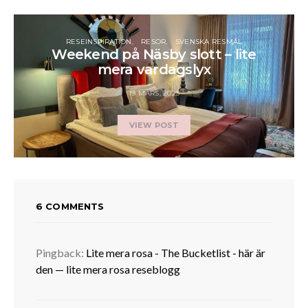
RESEINSPIRATION
RESOR
SVENSKA RESMÅL
Weekend på Näsby slott – lite
mera vardagslyx
19 MARS, 2023
VIEW POST
6 COMMENTS
Pingback:
Lite mera rosa - The Bucketlist - här är
den — lite mera rosa reseblogg