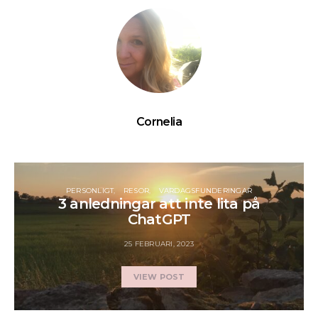
Cornelia
PERSONLIGT
RESOR
VARDAGSFUNDERINGAR
3 anledningar att inte lita på
ChatGPT
25 FEBRUARI, 2023
VIEW POST