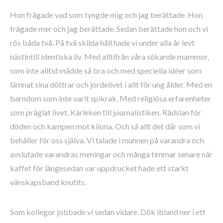
Hon frågade vad som tyngde mig och jag berättade. Hon
frågade mer och jag berättade. Sedan berättade hon och vi
rös båda två. På två skilda håll hade vi under alla år levt
nästintill identiska liv. Med alltifrån våra sökande mammor,
som inte alltid mådde så bra och med speciella idéer som
lämnat sina döttrar och jordelivet i allt för ung ålder. Med en
barndom som inte varit spikrak. Med religiösa erfarenheter
som präglat livet. Kärleken till journalistiken. Rädslan för
döden och kampen mot kilona. Och så allt det där som vi
behåller för oss själva. Vi talade i munnen på varandra och
avslutade varandras meningar och många timmar senare när
kaffet för längesedan var uppdrucket hade ett starkt
vänskapsband knutits.
Som kollegor jobbade vi sedan vidare. Dök ibland ner i ett