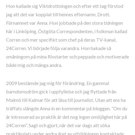
Hon kallade sig Viktdrottningen och efter ett tag förstod
jag att det var kopplat till hennes efternamn, Drott.
Förnamnet var Anna. Hon jobbade på den stora tidningen
här i Linköping, Östgöta Correspondenten, i folkmun kallad
Corren och mer specifikt som chef på deras TV-kanal,
24Corren. Vi började följa varandra. Hon hakade så
småningom på mina Rivstarter och peppade och motiverade
både mig och många andra.
2009 bestämde jag mig för förändring. En gammal
barndomsdröm gick i uppfyllelse och jag flyttade från
Malmö till Kalmar för att läsa till journalist. Utan att ens ha
träffats slängde Anna in en kommentar på bloggen. ”Om du
är intresserad av praktik är det nog ingen omöjlighet här på
24Corren”. Sagt och gjort, när det var dags att söka
praktikplats under andra året av utbildningen kontaktade