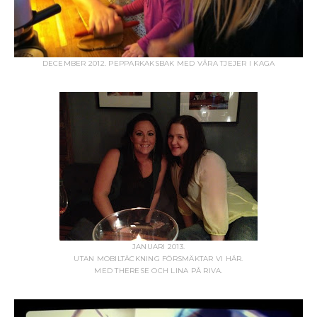
DECEMBER 2012. PEPPARKAKSBAK MED VÅRA TJEJER I KAGA
JANUARI 2013.
UTAN MOBILTÄCKNING FÖRSMÄKTAR VI HÄR.
MED THERESE OCH LINA PÅ RIVA.