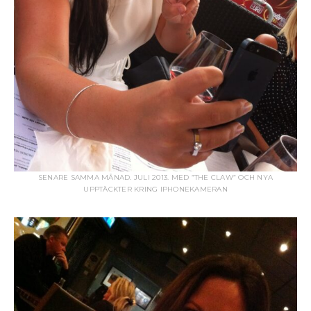
SENARE SAMMA MÅNAD. JULI 2013. MED ”THE CLAW” OCH NYA
UPPTÄCKTER KRING IPHONEKAMERAN