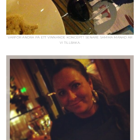
VARFÖR ÄNDRA PÅ ETT VINNANDE KONCEPT? SENARE SAMMA MÅNAD ÄR
VI TILLBAKA.