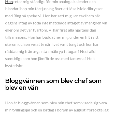
Hon
retar mig ständigt för min analoga kalender och
blandar ihop min förtjusning över att lösa Melodikrysset
med Ring så spelar vi. Hon har satt mig i en taxi hem när
dagens intag av föda inte matchade intaget av mängden vin
eller om det var tvärtom. Vi har firat alla hjärtans dag
tillsammans. Hon har bäddat ner mig under en filt i sitt
uterum och serverat te när livet varit tungt och hon har
räddat mig från argsinta småkryp i stugan i Nedralid
samtidigt som hon jämförde oss med tanterna i Helt
hysteriskt.
Bloggvännen som blev chef som
blev en vän
Hon är bloggvännen som blev min chef som visade sig vara
min tvillingsjäl och en lördag i början av augusti försökte jag