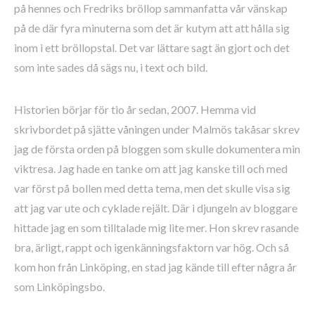
på hennes och Fredriks bröllop sammanfatta vår vänskap
på de där fyra minuterna som det är kutym att att hålla sig
inom i ett bröllopstal. Det var lättare sagt än gjort och det
som inte sades då sägs nu, i text och bild.
Historien börjar för tio år sedan, 2007. Hemma vid
skrivbordet på sjätte våningen under Malmös takåsar skrev
jag de första orden på bloggen som skulle dokumentera min
viktresa. Jag hade en tanke om att jag kanske till och med
var först på bollen med detta tema, men det skulle visa sig
att jag var ute och cyklade rejält. Där i djungeln av bloggare
hittade jag en som tilltalade mig lite mer. Hon skrev rasande
bra, ärligt, rappt och igenkänningsfaktorn var hög. Och så
kom hon från Linköping, en stad jag kände till efter några år
som Linköpingsbo.