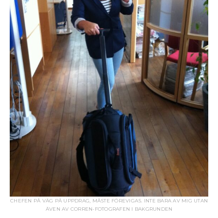
CHEFEN PÅ VÄG PÅ UPPDRAG, MÅSTE FÖREVIGAS. INTE BARA AV MIG UTAN
ÄVEN AV CORREN-FOTOGRAFEN I BAKGRUNDEN