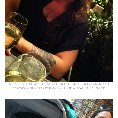
MARS 2014. YELLOW FELLOW. OCH EN HELT OMÖJLIGT BAKGRUND ATT
FÖREVIGA ANNA FRAMFÖR. OM MAN INTE ÄLSKAR KAMOUFLAGE.