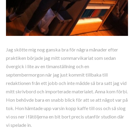
Jag skötte mig nog ganska bra för några månader efter
praktiken började jag mitt sommarvikariat som sedan
övergick i lite av en timanställning och en
septembermorgon när jag just kommit tillbaka till
redaktionen från ett jobb och inte mådde så bra satt jag vid
mitt skrivbord och importerade materialet. Anna kom förbi.
Hon behövde bara en snabb blick för att se att något var på
tok. Hon hämtade upp varsin kopp kaffe till oss och så slog
vi oss ner i fåtöljerna en bit bort precis utanför studion där
vi spelade in.