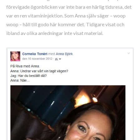
förevigade ögonblicken var inte bara en härlig tidsresa, det
var en ren vitamininjektion. Som Anna själv säger – woop
woop – håll till godo här kommer det. Tidigare visat och
ibland av olika anledningar inte visat material.