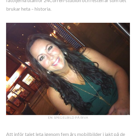
fåtöljerna utanför 24Corren-studion och resten är som det
brukar heta – historia.
EN SPEGELBILD PÅ RIVA
Att inför talet leta igenom fem års mobilbilder i jakt på de