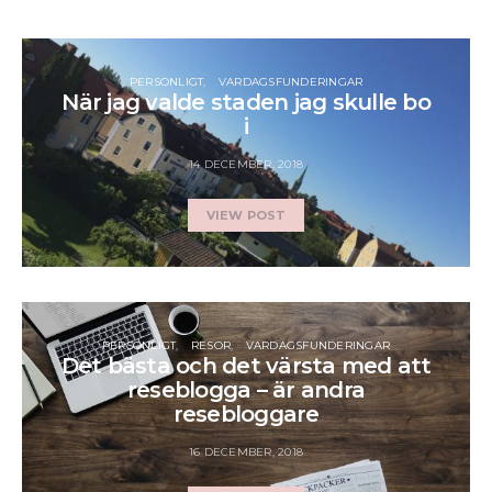
PERSONLIGT
VARDAGSFUNDERINGAR
När jag valde staden jag skulle bo
i
14 DECEMBER, 2018
VIEW POST
PERSONLIGT
RESOR
VARDAGSFUNDERINGAR
Det bästa och det värsta med att
reseblogga – är andra
resebloggare
16 DECEMBER, 2018