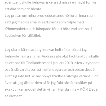
eventuellt skulle behöva riskera att missa en flight för för
att åka hem och hämta.
Jag pratar om mina brusreducerande hörlurar. Innan dem
satt jag med de små in-earlurarna som följde med i
iPhonepaketet och kämpade för att höra vad som sas i
ljudboken för tillfället.
Jag ska erkänna att jag inte var helt säker på att jag
behövde några alls när Andreas absolut tyckte att vi skulle
ha ett par till Thailandsresan i januari 2018. Men vi fyndade
oss ändå varsitt par på mellandagsrean och sedan dess är
livet sig inte likt. Vi har Sonys trådlösa silvriga variant. Och
även att jag älskar dem så är jag faktiskt lite osäker på
exakt vilken modell det är vi har. Har du inga – KÖP. Det är
så värt det.