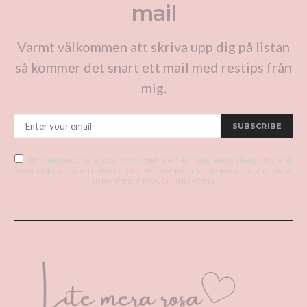
mail
Varmt välkommen att skriva upp dig på listan
så kommer det snart ett mail med restips från
mig.
SUBSCRIBE
BY CHECKING THIS BOX, YOU CONFIRM THAT YOU HAVE READ AND ARE
AGREEING TO OUR TERMS OF USE REGARDING THE STORAGE OF THE DATA
SUBMITTED THROUGH THIS FORM.