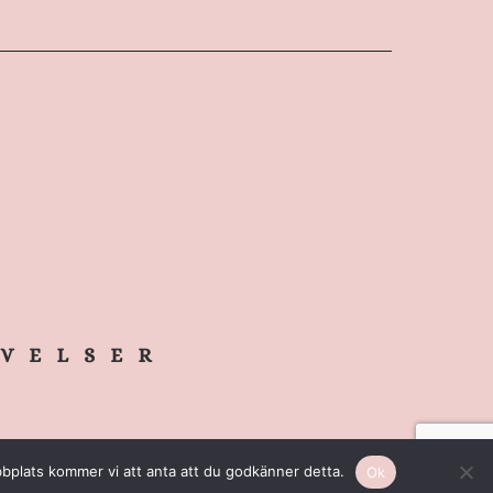
NLIGT
TIPS I ÖSTERGÖTLAND
WEBBUTIK
bbplats kommer vi att anta att du godkänner detta.
Ok