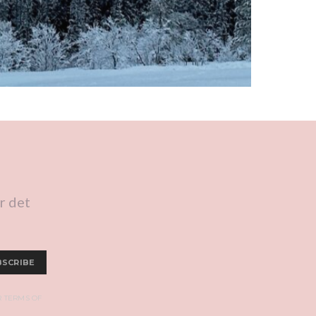
r det
BSCRIBE
R TERMS OF