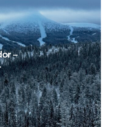
dor –
…