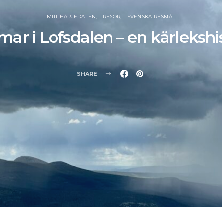
MITT HÄRJEDALEN
RESOR
SVENSKA RESMÅL
ar i Lofsdalen – en kärlekshis
SHARE