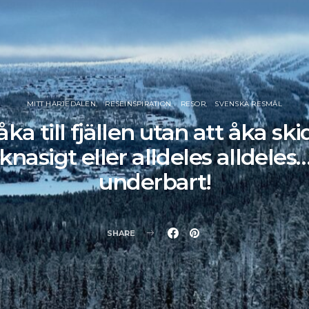
MITT HÄRJEDALEN
RESEINSPIRATION
RESOR
SVENSKA RESMÅL
åka till fjällen utan att åka ski
knasigt eller alldeles alldeles
underbart!
SHARE