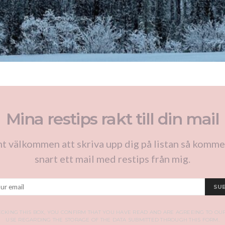
Mina restips rakt till din mail
t välkommen att skriva upp dig på listan så komme
snart ett mail med restips från mig.
SU
CKING THIS BOX, YOU CONFIRM THAT YOU HAVE READ AND ARE AGREEING TO OU
USE REGARDING THE STORAGE OF THE DATA SUBMITTED THROUGH THIS FORM.