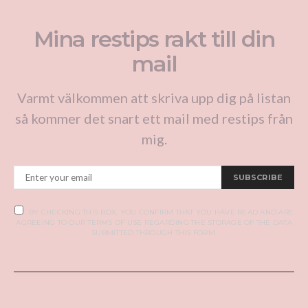
inlägg
Mina restips rakt till din
mail
Varmt välkommen att skriva upp dig på listan
så kommer det snart ett mail med restips från
mig.
SUBSCRIBE
BY CHECKING THIS BOX, YOU CONFIRM THAT YOU HAVE READ AND ARE
AGREEING TO OUR TERMS OF USE REGARDING THE STORAGE OF THE DATA
SUBMITTED THROUGH THIS FORM.