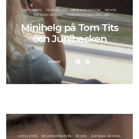
HOTELLTIPS
PERSONLIGT
RESEINSPIRATION
RESOR
SVENSKA RESMÅL
VARDAGSFUNDERINGAR
Minihelg på Tom Tits
och Junibacken
SHARE
HOTELLTIPS
RESEINSPIRATION
RESOR
SVENSKA RESMÅL