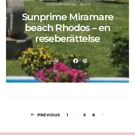
RESEINSPIRATION
RESOR
Sunprime Miramare
beach Rhodos – en
reseberättelse
SHARE
Sidnumrering
PREVIOUS
1
…
5
6
7
för