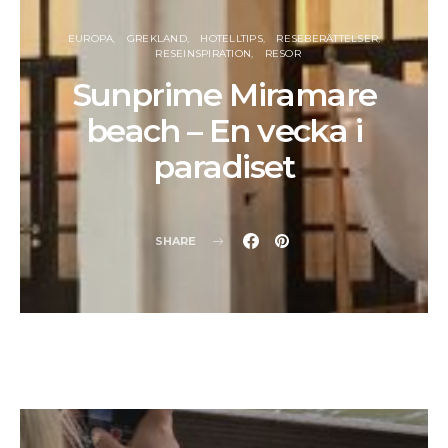
EUROPA
GREKLAND
HOTELLTIPS
RESEBERÄTTELSER
RESEINSPIRATION
RESOR
Sunprime Miramare
beach – En vecka i
paradiset
SHARE