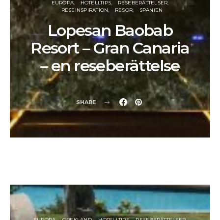
EUROPA
HOTELLTIPS
RESEBERÄTTELSER
RESEINSPIRATION
RESOR
SPANIEN
Lopesan Baobab
Resort – Gran Canaria
– en reseberättelse
SHARE
EUROPA
GREKLAND
HOTELLTIPS
RESEBERÄTTELSER