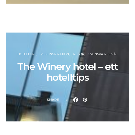
HOTELLTIPS
RESEINSPIRATION
RESOR
SVENSKA RESMÅL
The Winery hotel – ett
hotelltips
SHARE