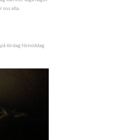
 oss alla.
ut på lördag förmiddag