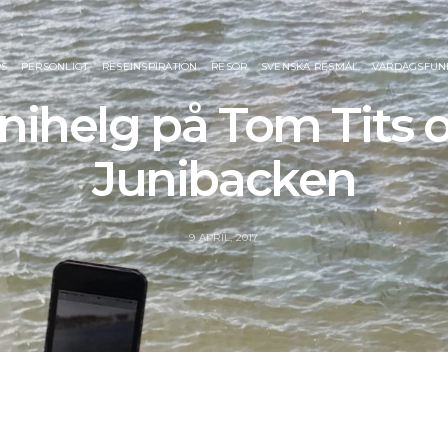
PS
PERSONLIGT
RESEINSPIRATION
RESOR
SVENSKA RESMÅL
VARDAGSFUN
nihelg på Tom Tits 
Junibacken
9 APRIL, 2017