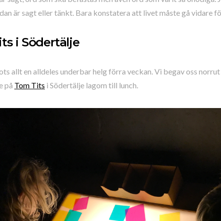
dan är sagt eller tänkt. Bara konstatera att livet måste gå vidare för
ts i Södertälje
ots allt en alldeles underbar helg förra veckan. Vi begav oss norr
e på
Tom Tits
i Södertälje lagom till lunch.