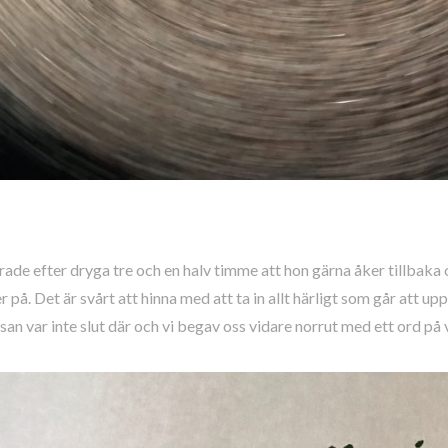
ade efter dryga tre och en halv timme att hon gärna åker tillbaka o
r på. Det är svårt att hinna med att ta in allt härligt som går att up
san var inte slut där och vi begav oss vidare norrut med ett ord på