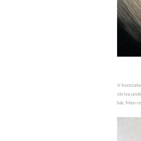
V konstater
skriva unde
här. Men re