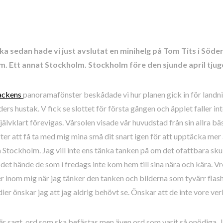
ka sedan hade vi just avslutat en minihelg på Tom Tits i Söde
m. Ett annat Stockholm. Stockholm före den sjunde april tju
ackens
panoramafönster beskådade vi hur planen gick in för land
ers hustak. V fick se slottet för första gången och äpplet faller int
självklart förevigas. Vårsolen visade vår huvudstad från sin allra bä
ter att få ta med mig mina små dit snart igen för att upptäcka mer
 Stockholm. Jag vill inte ens tänka tanken på om det ofattbara sk
det hände de som i fredags inte kom hem till sina nära och kära. Vr
r inom mig när jag tänker den tanken och bilderna som tyvärr flasha
ier önskar jag att jag aldrig behövt se. Önskar att de inte vore ver
r sagt, ord som ska befästas men även ord som varit så onödiga. 