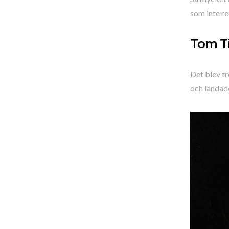
som inte re
Tom Ti
Det blev tr
och landad