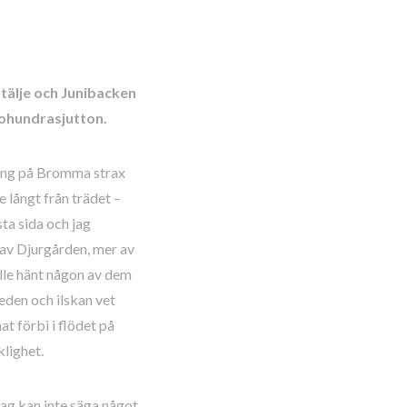
rtälje och Junibacken
gohundrasjutton.
ning på Bromma strax
e långt från trädet –
sta sida och jag
 av Djurgården, mer av
ulle hänt någon av dem
eden och ilskan vet
t förbi i flödet på
klighet.
Jag kan inte säga något