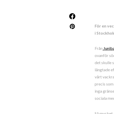
För en vec
i Stockhol
Från
Junib
ovanför söd
det skulle 
längtade ef
vårt vackra
precis som 
inga gränse
sociala med
Så mycket ä