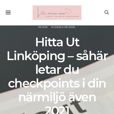
RESOR
SVENSKA RESMÅL
Hitta Ut
Linköping – såhär
letar du
checkpoints i din
närmiljö även
2021