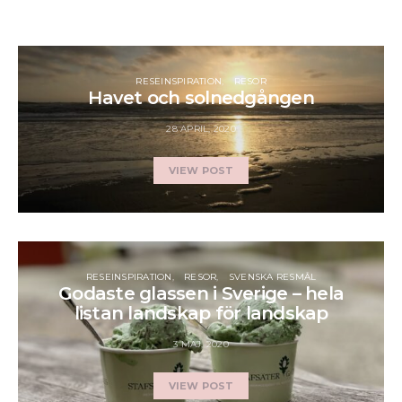
RESEINSPIRATION
RESOR
Havet och solnedgången
28 APRIL, 2020
VIEW POST
RESEINSPIRATION
RESOR
SVENSKA RESMÅL
Godaste glassen i Sverige – hela
listan landskap för landskap
3 MAJ, 2020
VIEW POST