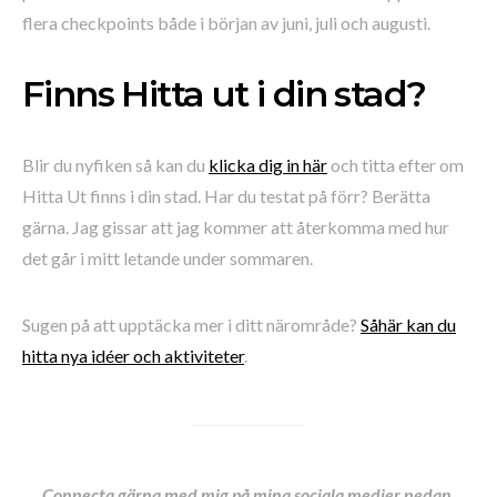
flera checkpoints både i början av juni, juli och augusti.
Finns Hitta ut i din stad?
Blir du nyfiken så kan du
klicka dig in här
och titta efter om
Hitta Ut finns i din stad. Har du testat på förr? Berätta
gärna. Jag gissar att jag kommer att återkomma med hur
det går i mitt letande under sommaren.
Sugen på att upptäcka mer i ditt närområde?
Såhär kan du
hitta nya idéer och aktiviteter
.
Connecta gärna med mig på mina sociala medier nedan.