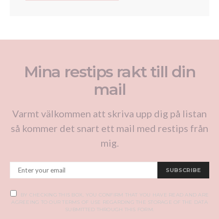
Mina restips rakt till din
mail
Varmt välkommen att skriva upp dig på listan
så kommer det snart ett mail med restips från
mig.
SUBSCRIBE
BY CHECKING THIS BOX, YOU CONFIRM THAT YOU HAVE READ AND ARE
AGREEING TO OUR TERMS OF USE REGARDING THE STORAGE OF THE DATA
SUBMITTED THROUGH THIS FORM.