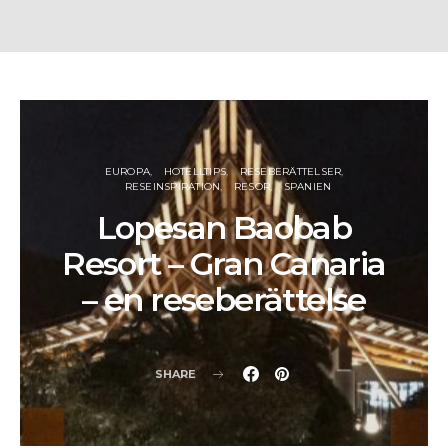
EUROPA
HOTELLTIPS
RESEBERÄTTELSER
RESEINSPIRATION
RESOR
SPANIEN
Lopesan Baobab
Resort – Gran Canaria
– en reseberättelse
SHARE