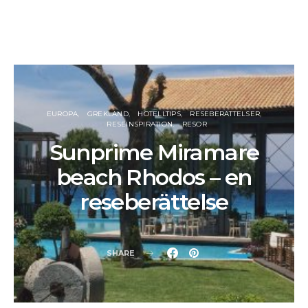
EUROPA
GREKLAND
HOTELLTIPS
RESEBERÄTTELSER
RESEINSPIRATION
RESOR
Sunprime Miramare
beach Rhodos – en
reseberättelse
SHARE