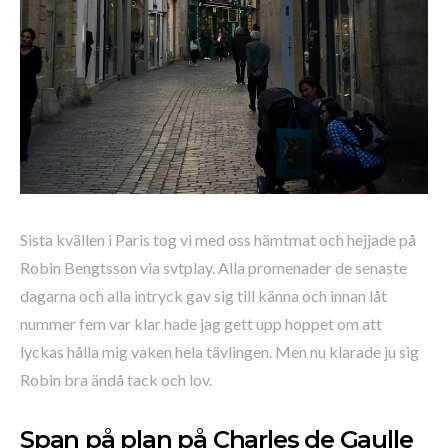
Sista kvällen i Paris tog vi med oss hämtmat och hejjade på
Robin Bengtsson via svtplay. Alla promenader de senaste
dagarna och alla intryck gav sig till känna och innan låt
nummer fem var klar hade jag gett upp hoppet om att
lyckas hålla mig vaken hela tävlingen. Men nu klarade ju sig
Robin bra ändå tack och lov.
Span på plan på Charles de Gaulle