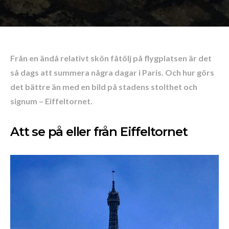
Från en ändå relativt skön fåtölj på flygplatsen är det
så dags att summera några dagar i Paris. Och hur görs
det bättre än med en bild på stadens stolthet och
signum – Eiffeltornet.
Att se på eller från Eiffeltornet