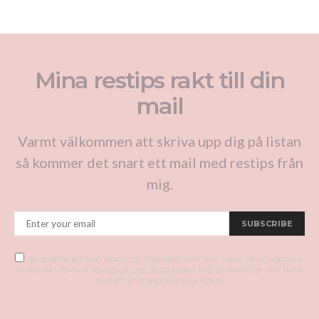
Mina restips rakt till din
mail
Varmt välkommen att skriva upp dig på listan
så kommer det snart ett mail med restips från
mig.
SUBSCRIBE
BY CHECKING THIS BOX, YOU CONFIRM THAT YOU HAVE READ AND ARE
AGREEING TO OUR TERMS OF USE REGARDING THE STORAGE OF THE DATA
SUBMITTED THROUGH THIS FORM.