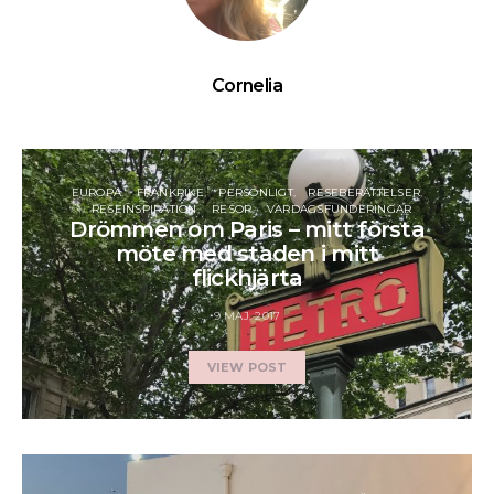
Cornelia
EUROPA
FRANKRIKE
PERSONLIGT
RESEBERÄTTELSER
RESEINSPIRATION
RESOR
VARDAGSFUNDERINGAR
Drömmen om Paris – mitt första
möte med staden i mitt
flickhjärta
9 MAJ, 2017
VIEW POST