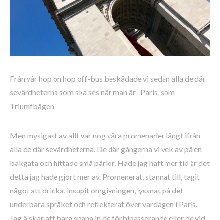
Från vår hop on hop off-bus beskådade vi sedan alla de där
sevärdheterna som ska ses när man är i Paris, som
Triumfbågen.
Men mysigast av allt var nog våra promenader långt ifrån
alla de där sevärdheterna. De där gångerna vi vek av på en
bakgata och hittade små pärlor. Hade jag haft mer tid är det
detta jag hade gjort mer av. Promenerat, stannat till, tagit
något att dricka, insupit omgivningen, lyssnat på det
underbara språket och reflekterat över vardagen i Paris.
Jag älskar att bara spana in de förbipasserande eller de vid