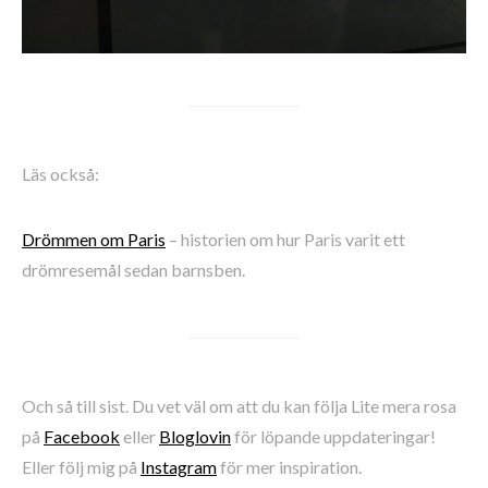
Läs också:
Drömmen om Paris
– historien om hur Paris varit ett
drömresemål sedan barnsben.
Och så till sist. Du vet väl om att du kan följa Lite mera rosa
på
Facebook
eller
Bloglovin
för löpande uppdateringar!
Eller följ mig på
Instagram
för mer inspiration.