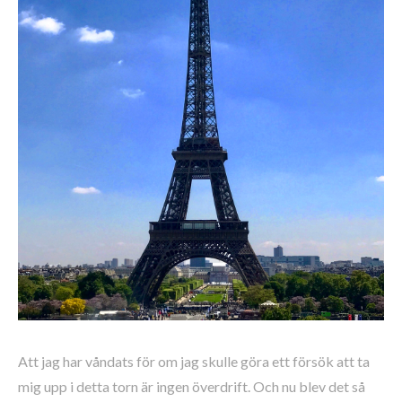
Att jag har våndats för om jag skulle göra ett försök att ta
mig upp i detta torn är ingen överdrift. Och nu blev det så