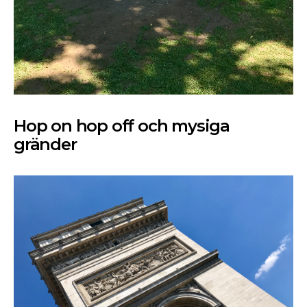
Hop on hop off och mysiga
gränder