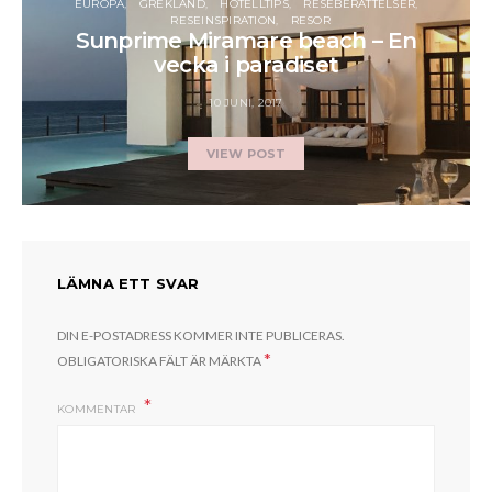
EUROPA
GREKLAND
HOTELLTIPS
RESEBERÄTTELSER
RESEINSPIRATION
RESOR
Sunprime Miramare beach – En
vecka i paradiset
10 JUNI, 2017
VIEW POST
LÄMNA ETT SVAR
DIN E-POSTADRESS KOMMER INTE PUBLICERAS.
*
OBLIGATORISKA FÄLT ÄR MÄRKTA
KOMMENTAR