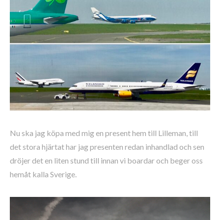
Nu ska jag köpa med mig en present hem till Lilleman, till
det stora hjärtat har jag presenten redan inhandlad och sen
dröjer det en liten stund till innan vi boardar och beger oss
hemåt kalla Sverige.