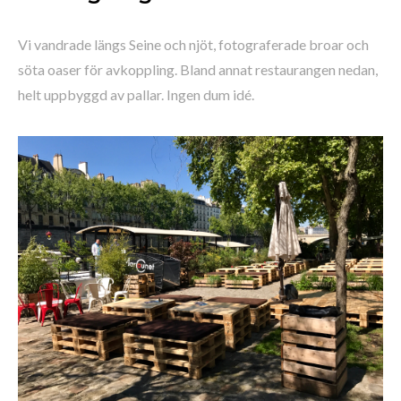
Vi vandrade längs Seine och njöt, fotograferade broar och
söta oaser för avkoppling. Bland annat restaurangen nedan,
helt uppbyggd av pallar. Ingen dum idé.