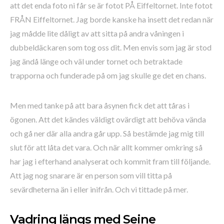
att det enda foto ni får se är fotot PÅ Eiffeltornet. Inte fotot
FRÅN Eiffeltornet. Jag borde kanske ha insett det redan när
jag mådde lite dåligt av att sitta på andra våningen i
dubbeldäckaren som tog oss dit. Men envis som jag är stod
jag ändå länge och väl under tornet och betraktade
trapporna och funderade på om jag skulle ge det en chans.
Men med tanke på att bara åsynen fick det att tåras i
ögonen. Att det kändes väldigt ovärdigt att behöva vända
och gå ner där alla andra går upp. Så bestämde jag mig till
slut för att låta det vara. Och när allt kommer omkring så
har jag i efterhand analyserat och kommit fram till följande.
Att jag nog snarare är en person som vill titta på
sevärdheterna än i eller inifrån. Och vi tittade på mer.
Vadring längs med Seine