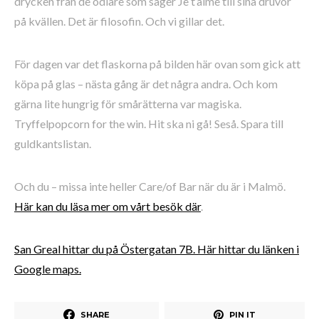
drycken från de odlare som säger Je t’aime till sina druvor
på kvällen. Det är filosofin. Och vi gillar det.
För dagen var det flaskorna på bilden här ovan som gick att
köpa på glas – nästa gång är det några andra. Och kom
gärna lite hungrig för smårätterna var magiska.
Tryffelpopcorn for the win. Hit ska ni gå! Seså. Spara till
guldkantslistan.
Och du – missa inte heller Care/of Bar när du är i Malmö.
Här kan du läsa mer om vårt besök där
.
San Greal hittar du på Östergatan 7B. Här hittar du länken i
Google maps.
SHARE
PIN IT