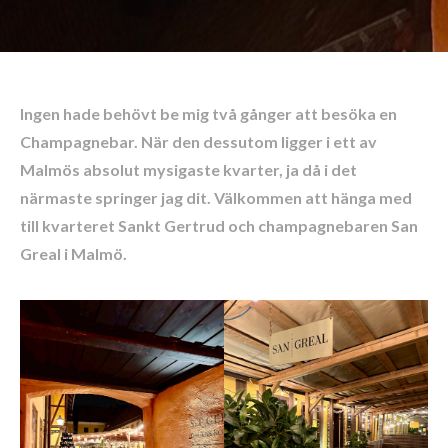
Ingen hade behövt be mig två gånger att besöka en
Champagnebar. När den dessutom ligger i ett av
Malmös absolut mysigaste kvarter, ja då i det
närmaste springer jag dit. Välkommen att hänga med
till kvarteret Sankt Gertrud och champagnebaren San
Greal i Malmö.