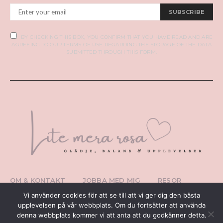
SUBSCRIBE
BY CHECKING THIS BOX, YOU CONFIRM THAT YOU HAVE READ AND ARE
AGREEING TO OUR TERMS OF USE REGARDING THE STORAGE OF THE DATA
SUBMITTED THROUGH THIS FORM.
OM & KONTAKT
JOBBA MED MIG
RESOR
PERSONLIGT
TIPS I ÖSTERGÖTLAND
Vi använder cookies för att se till att vi ger dig den bästa
WEBBUTIK
upplevelsen på vår webbplats. Om du fortsätter att använda
denna webbplats kommer vi att anta att du godkänner detta.