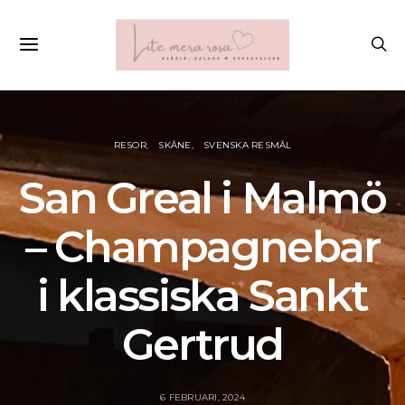
RESOR
SKÅNE
SVENSKA RESMÅL
San Greal i Malmö
– Champagnebar
i klassiska Sankt
Gertrud
6 FEBRUARI, 2024