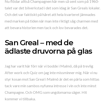
Nu flödar alltså Champagnen här men så sent som på 1960-
talet var det bilverkstad i det som idag är San Greals lokaler.
Och det var faktiskt på håret att hela kvarteret jämnades
med marken på tiden när man inte riktigt såg charmen med
att bevara historien men tack och lov bevarades det.
San Greal – med de
ädlaste druvorna på glas
Jag har varit här förr när vi bodde i Malmö, då på trevlig
After work och Quiz om jag inte missminner mig. När vi nu
styr kosan mot San Greal i Malmö är det en pärla som hittas
tack vare min sambos nyfunna intresse i vin och inte minst
Champagne. Och OMG som ungdomarna säger. Hit
kommer vi tillbaka.