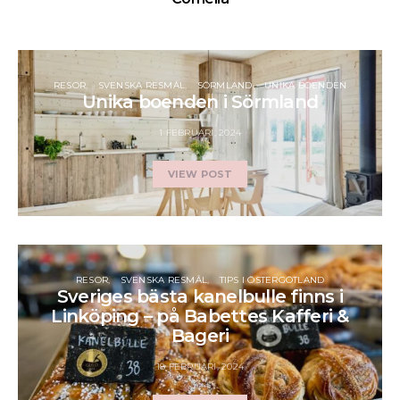
RESOR
SVENSKA RESMÅL
SÖRMLAND
UNIKA BOENDEN
Unika boenden i Sörmland
1 FEBRUARI, 2024
VIEW POST
RESOR
SVENSKA RESMÅL
TIPS I ÖSTERGÖTLAND
Sveriges bästa kanelbulle finns i
Linköping – på Babettes Kafferi &
Bageri
18 FEBRUARI, 2024