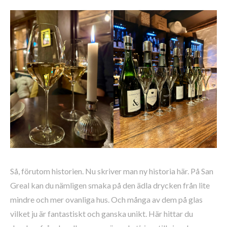
Så, förutom historien. Nu skriver man ny historia här. På San
Greal kan du nämligen smaka på den ädla drycken från lite
mindre och mer ovanliga hus. Och många av dem på glas
vilket ju är fantastiskt och ganska unikt. Här hittar du