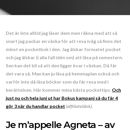
Det är inte alltid jag läser dem men räkna med att så
snart jag packar en väska för att resa iväg så finns det
minst en pocketbok i den. Jag älskar formatet pocket
och jag älskar (i alla fall idén om) att läsa på semestern.
Sen kan det bli så att den ligger kvar i väskan. Då får
det vara så. Man kan ju läsa på hemmaplan också och
varför inte då läsa böcker som du får resa med i
berättelsen. Här kommer mina bästa pockettips.
Och
just nu och hela juni ut har Bokus kampanj så du får 4
gör 3 när du handlar pocket
(affiliatelänk)
.
Je m’appelle Agneta – av