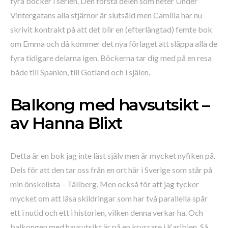
fyra böcker i serien. Den första delen som heter Under
Vintergatans alla stjärnor är slutsåld men Camilla har nu
skrivit kontrakt på att det blir en (efterlängtad) femte bok
om Emma och då kommer det nya förlaget att släppa alla de
fyra tidigare delarna igen. Böckerna tar dig med på en resa
både till Spanien, till Gotland och i själen.
Balkong med havsutsikt –
av Hanna Blixt
Detta är en bok jag inte läst själv men är mycket nyfiken på.
Dels för att den tar oss från en ort här i Sverige som står på
min önskelista – Tällberg. Men också för att jag tycker
mycket om att läsa skildringar som har två parallella spår
ett i nutid och ett i historien, vilken denna verkar ha. Och
balkongen med havsutsikt är på en kryssare i Karibien. Så