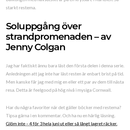
starkt restema.
Soluppgång över
strandpromenaden – av
Jenny Colgan
Jag har faktiskt ännu bara läst den första delen i denna serie.
Anledningen att jag inte har läst resten är enbart brist på tid.
Men kanske får jag med mig en eller ett par av dem till nästa
resa. Detta är feelgood på hög nivå i mysiga Cornwall.
Har du några favoriter när det gäller böcker med restema?
Tipsa gärna i en kommentar. Och ha nu en härlig läsning.
Glöm inte – 4 för 3 hela juni ut eller så långt lagret räcker.