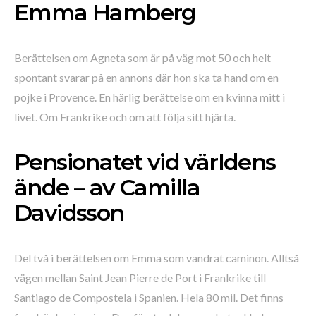
Emma Hamberg
Berättelsen om Agneta som är på väg mot 50 och helt
spontant svarar på en annons där hon ska ta hand om en
pojke i Provence. En härlig berättelse om en kvinna mitt i
livet. Om Frankrike och om att följa sitt hjärta.
Pensionatet vid världens
ände – av Camilla
Davidsson
Del två i berättelsen om Emma som vandrat caminon. Alltså
vägen mellan Saint Jean Pierre de Port i Frankrike till
Santiago de Compostela i Spanien. Hela 80 mil. Det finns