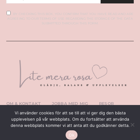
BY CHECKING THIS BOX, YOU CONFIRM THAT YOU HAVE READ AND ARE
AGREEING TO OUR TERMS OF USE REGARDING THE STORAGE OF THE DATA
SUBMITTED THROUGH THIS FORM.
OM & KONTAKT
JOBBA MED MIG
RESOR
PERSONLIGT
TIPS I ÖSTERGÖTLAND
Vi använder cookies för att se till att vi ger dig den bästa
WEBBUTIK
upplevelsen på vår webbplats. Om du fortsätter att använda
denna webbplats kommer vi att anta att du godkänner detta.
Ok