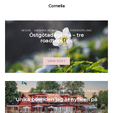
Cornelia
RESOR
SVENSKA RESMÅL
TIPS I ÖSTERGÖTLAND
Östgötadagarna – tre
roadtripstips
3 JUNI, 2023
VIEW POST
HOTELLTIPS
RESEINSPIRATION
RESOR
SVENSKA RESMÅL
UNIKA BOENDEN
Unika boenden jag är nyfiken på
16 JUNI, 2023