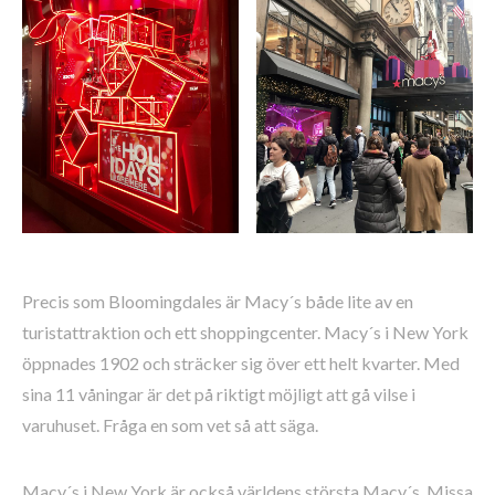
Precis som Bloomingdales är Macy´s både lite av en
turistattraktion och ett shoppingcenter. Macy´s i New York
öppnades 1902 och sträcker sig över ett helt kvarter. Med
sina 11 våningar är det på riktigt möjligt att gå vilse i
varuhuset. Fråga en som vet så att säga.
Macy´s i New York är också världens största Macy´s. Missa