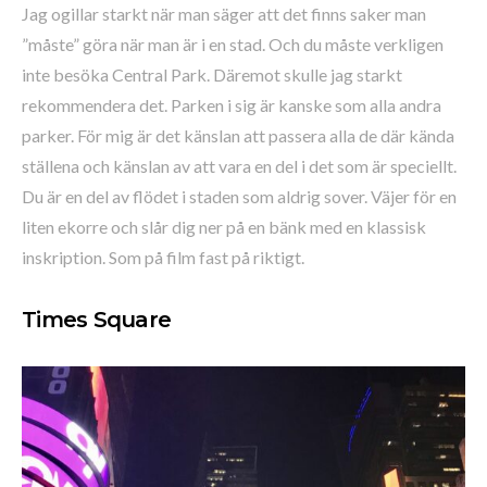
Jag ogillar starkt när man säger att det finns saker man
”måste” göra när man är i en stad. Och du måste verkligen
inte besöka Central Park. Däremot skulle jag starkt
rekommendera det. Parken i sig är kanske som alla andra
parker. För mig är det känslan att passera alla de där kända
ställena och känslan av att vara en del i det som är speciellt.
Du är en del av flödet i staden som aldrig sover. Väjer för en
liten ekorre och slår dig ner på en bänk med en klassisk
inskription. Som på film fast på riktigt.
Times Square