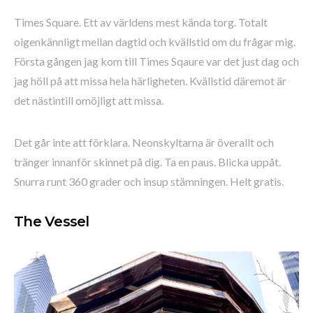
Times Square. Ett av världens mest kända torg. Totalt
oigenkännligt mellan dagtid och kvällstid om du frågar mig.
Första gången jag kom till Times Sqaure var det just dag och
jag höll på att missa hela härligheten. Kvällstid däremot är
det nästintill omöjligt att missa.
Det går inte att förklara. Neonskyltarna är överallt och
tränger innanför skinnet på dig. Ta en paus. Blicka uppåt.
Snurra runt 360 grader och insup stämningen. Helt gratis.
The Vessel