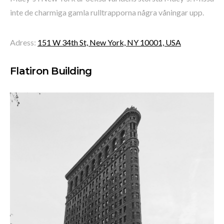
inte de charmiga gamla rulltrapporna några våningar upp.
Adress:
151 W 34th St, New York, NY 10001, USA
Flatiron Building