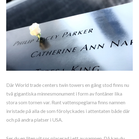
Där World trade centers twin towers en gång stod finns nu
två gigantiska minnesmonument i form av fontäner lika
stora som tornen var. Runt vattenspeglarna finns namnen
inristade på alla de som förolyckades i attentaten både där
och på andra platser i USA.
Ser du en liten vit ros placerad i ett av namnen. Då kan du