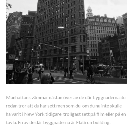
Manhattan svämmar nästan över av de där byggnaderna du
redan tror att du har sett men som du, om du nu inte skulle
ha varit i New York tidigare, troligast sett på film eller på en
tavla. En av de där byggnaderna är Flatiron building.