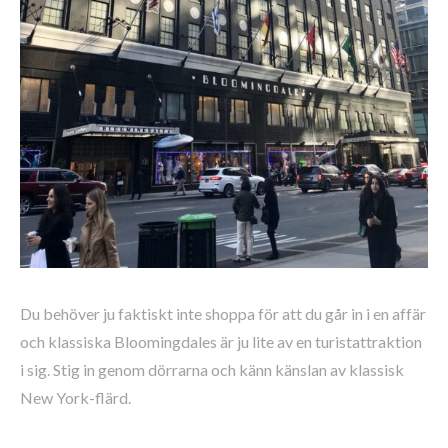
Du behöver ju faktiskt inte shoppa för att du går in i en affär
och klassiska Bloomingdales är ju lite av en turistattraktion
i sig. Stig in genom dörrarna och känn känslan av klassisk
New York-flärd.