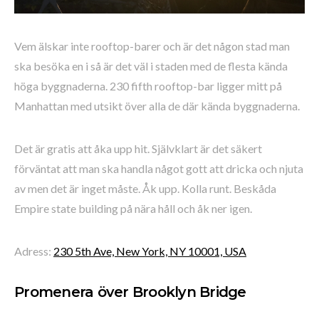
Vem älskar inte rooftop-barer och är det någon stad man
ska besöka en i så är det väl i staden med de flesta kända
höga byggnaderna. 230 fifth rooftop-bar ligger mitt på
Manhattan med utsikt över alla de där kända byggnaderna.
Det är gratis att åka upp hit. Självklart är det säkert
förväntat att man ska handla något gott att dricka och njuta
av men det är inget måste. Åk upp. Kolla runt. Beskåda
Empire state building på nära håll och åk ner igen.
Adress:
230 5th Ave, New York, NY 10001, USA
Promenera över Brooklyn Bridge