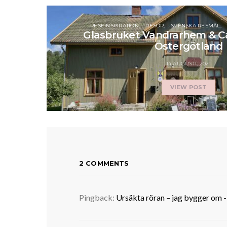
RESEINSPIRATION
RESOR
SVENSKA RESMÅL
Glasbruket Vandrarhem & Café
Östergötland
14 AUGUSTI, 2021
VIEW POST
2 COMMENTS
Pingback:
Ursäkta röran – jag bygger om 