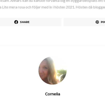
cksam. Annars kan du kanske förvänta dig en byggarbetsplats ett 
ya Lite mera rosa och följer med in i hösten 2021. Hösten då bloggen 
SHARE
PI
Cornelia