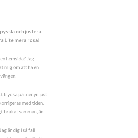
pyssla och justera.
ya Lite mera rosa!
 en hemsida? Jag
rat mig om att ha en
svängen.
tt trycka på menyn just
korrigeras med tiden.
igt brakat samman, än.
g är dig i så fall