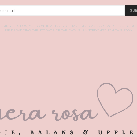
SU
CKING THIS BOX, YOU CONFIRM THAT YOU HAVE READ AND ARE AGREEING TO OU
USE REGARDING THE STORAGE OF THE DATA SUBMITTED THROUGH THIS FORM.