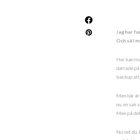
J
ag har fu
Och så i m
Hur kan ma
darrade på 
backup att 
Men här är 
nu, en sak
Men på det 
Nu vet du. 