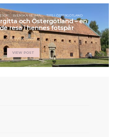
ESOR
SVENSKA RESMÅL
TIPS I ÖSTERGÖTLAND
rgitta och Östergötland – en
e resa i hennes fotspår
19 AUGUSTI, 2021
VIEW POST