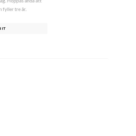
tag. Hoppas ändå att
fyller tre år.
N IT