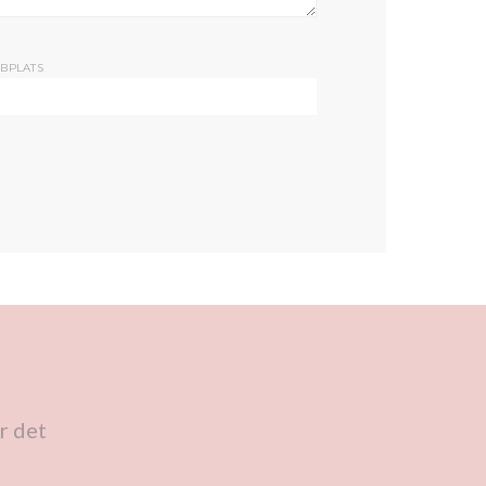
BPLATS
r det