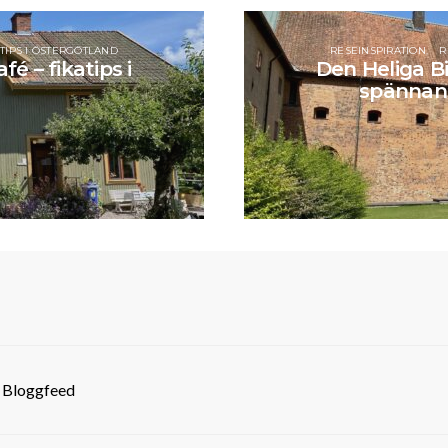
TIPS I ÖSTERGÖTLAND
RESEINSPIRATION
R
 – fikatips i
Den Heliga Bi
spännand
- Bloggfeed