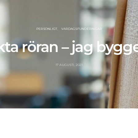
PERSONLIGT
VARDAGSFUNDERINGAR
kta röran – jag bygg
17 AUGUSTI, 2021