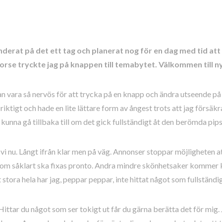
nderat på det ett tag och planerat nog för en dag med tid att 
orse tryckte jag på knappen till temabytet. Välkommen till n
n vara så nervös för att trycka på en knapp och ändra utseende på
riktigt och hade en lite lättare form av ångest trots att jag försäk
kunna gå tillbaka till om det gick fullständigt åt den berömda pip
vi nu. Långt ifrån klar men på väg. Annonser stoppar möjligheten a
 som såklart ska fixas pronto. Andra mindre skönhetsaker kommer 
stora hela har jag, peppar peppar, inte hittat något som fullständ
Hittar du något som ser tokigt ut får du gärna berätta det för mig. Ja