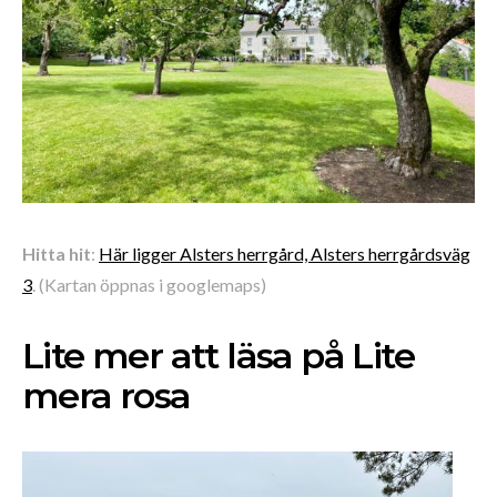
Hitta hit
:
Här ligger Alsters herrgård, Alsters herrgårdsväg
3
. (Kartan öppnas i googlemaps)
Lite mer att läsa på Lite
mera rosa