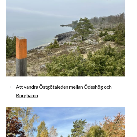
Att vandra Östgötaleden mellan Ödeshög och
Borghamn