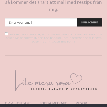
så kommer det snart ett mail med restips från
mig.
SUBSCRIBE
BY CHECKING THIS BOX, YOU CONFIRM THAT YOU HAVE READ AND ARE
AGREEING TO OUR TERMS OF USE REGARDING THE STORAGE OF THE DATA
SUBMITTED THROUGH THIS FORM.
OM & KONTAKT
JOBBA MED MIG
RESOR