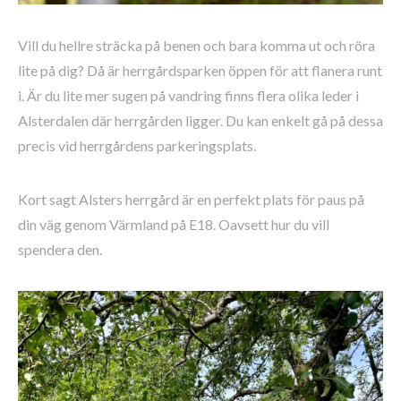
Vill du hellre sträcka på benen och bara komma ut och röra
lite på dig? Då är herrgårdsparken öppen för att flanera runt
i. Är du lite mer sugen på vandring finns flera olika leder i
Alsterdalen där herrgården ligger. Du kan enkelt gå på dessa
precis vid herrgårdens parkeringsplats.
Kort sagt Alsters herrgård är en perfekt plats för paus på
din väg genom Värmland på E18. Oavsett hur du vill
spendera den.