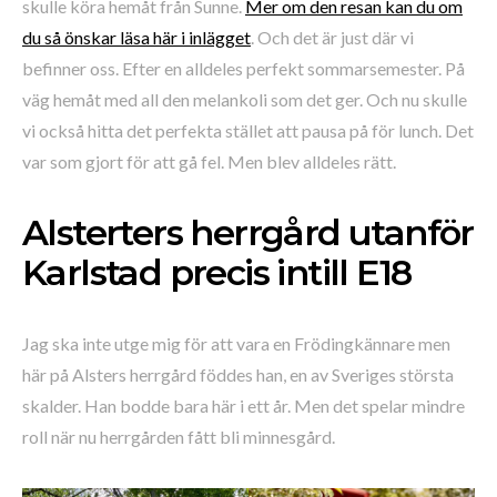
skulle köra hemåt från Sunne.
Mer om den resan kan du om
du så önskar läsa här i inlägget
. Och det är just där vi
befinner oss. Efter en alldeles perfekt sommarsemester. På
väg hemåt med all den melankoli som det ger. Och nu skulle
vi också hitta det perfekta stället att pausa på för lunch. Det
var som gjort för att gå fel. Men blev alldeles rätt.
Alsterters herrgård utanför
Karlstad precis intill E18
Jag ska inte utge mig för att vara en Frödingkännare men
här på Alsters herrgård föddes han, en av Sveriges största
skalder. Han bodde bara här i ett år. Men det spelar mindre
roll när nu herrgården fått bli minnesgård.