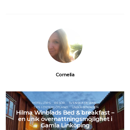
Cornelia
HOTELLTIPS
RESOR
SVENSKA RESMÅL
TIPS I ÖSTERGÖTLAND
UNIKA BOENDEN
Hilma Winblads Bed & breakfast –
en unik övernattningsmöjlighet i
Gamla Linköping