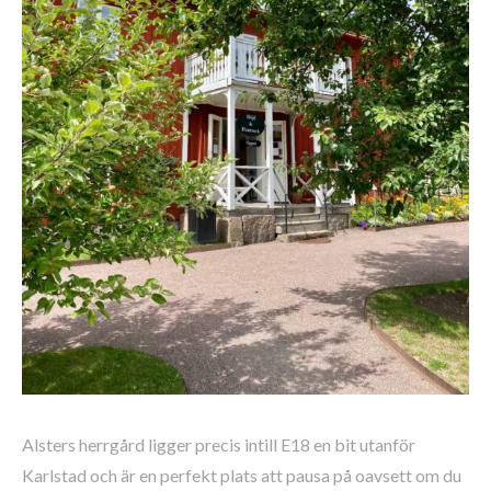
Alsters herrgård ligger precis intill E18 en bit utanför
Karlstad och är en perfekt plats att pausa på oavsett om du