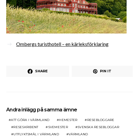
Ombergs turisthotell – en kärleksförklaring
SHARE
PIN IT
Andra inlägg på samma ämne
ATT GÖRA I VÄRMLAND
HEMESTER
RESEBLOGGARE
RESESKRIBENT
SVEMESTER
SVENSKA RESEBLOGGAR
UTFLYKTSMÅL I VÄRMLAND
VÄRMLAND