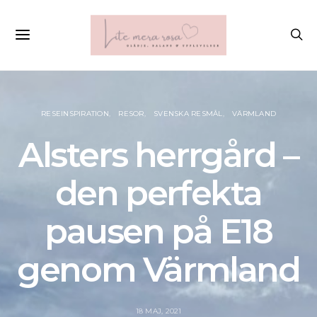
RESEINSPIRATION
RESOR
SVENSKA RESMÅL
VÄRMLAND
Alsters herrgård –
den perfekta
pausen på E18
genom Värmland
18 MAJ, 2021