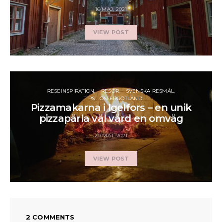
16 MAJ, 2021
VIEW POST
RESEINSPIRATION
RESOR
SVENSKA RESMÅL
TIPS I ÖSTERGÖTLAND
Pizzamakarna i Igelfors – en unik
pizzapärla väl värd en omväg
20 MAJ, 2021
VIEW POST
2 COMMENTS