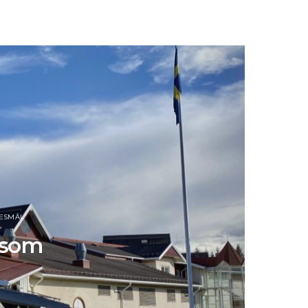
RESMÅL
 som