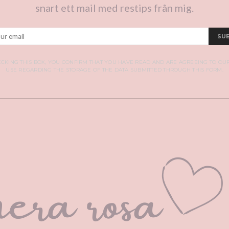
snart ett mail med restips från mig.
SU
CKING THIS BOX, YOU CONFIRM THAT YOU HAVE READ AND ARE AGREEING TO OU
USE REGARDING THE STORAGE OF THE DATA SUBMITTED THROUGH THIS FORM.