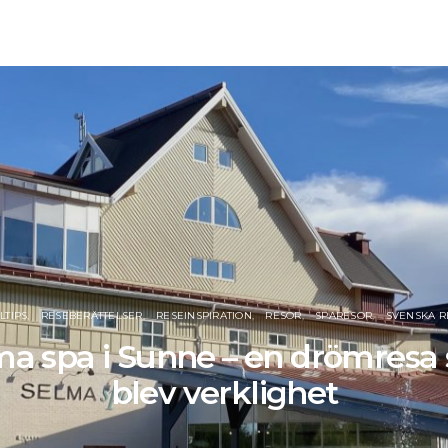
LTIPS
RESEBERÄTTELSER
RESEINSPIRATION
RESOR
SPARESOR
SVENSKA 
ma spa i Sunne – en drömresa
blev verklighet