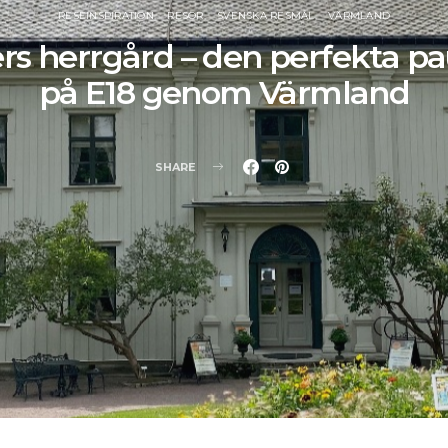
RESEINSPIRATION
RESOR
SVENSKA RESMÅL
VÄRMLAND
ers herrgård – den perfekta p
på E18 genom Värmland
SHARE