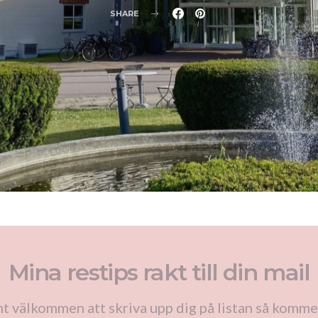
SHARE
Mina restips rakt till din mail
t välkommen att skriva upp dig på listan så komme