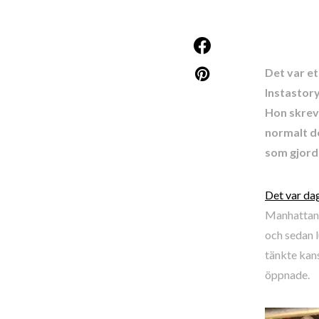
Det var et
Instastory
Hon skrev 
normalt de
som gjorde
Det var da
Manhattan. 
och sedan l
tänkte kans
öppnade.