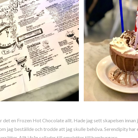
 det en Frozen Hot Chocolate allt. Hade jag sett skapelsen innan 
m jag beställde och trodde att jag skulle behöva. Serendipity har
rrätter. Allt i från sallader till omeletter till hamburgare.