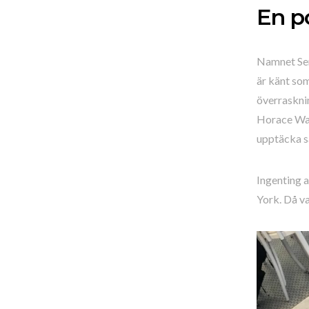
En p
Namnet Ser
är känt som
överrasknin
Horace Walp
upptäcka sa
Ingenting a
York. Då v