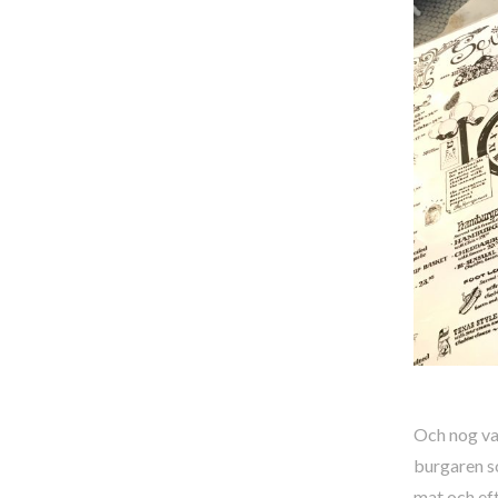
Och nog var
burgaren so
mat och efte