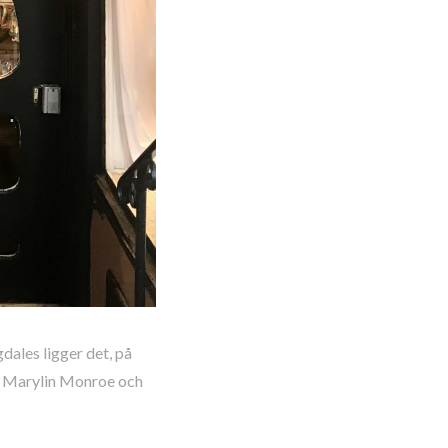
dales ligger det, på
ån Marylin Monroe och