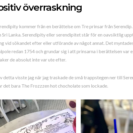
ositiv överraskning
endipity kommer från en berättelse om Tre prinsar från Serendip
 Sri Lanka. Serendipity eller serendipitet står för en oavsiktlig upp
g vid sökandet efter eller utförande av något annat. Det myntades
ole redan 1754 och grundar sig i att prinsarna i berättelsen var e
ker de absolut inte var ute efter.
v detta visste jag när jag traskade de små trappstegen ner till Ser
ar det bara The Frozzzen hot chocholate som lockade.