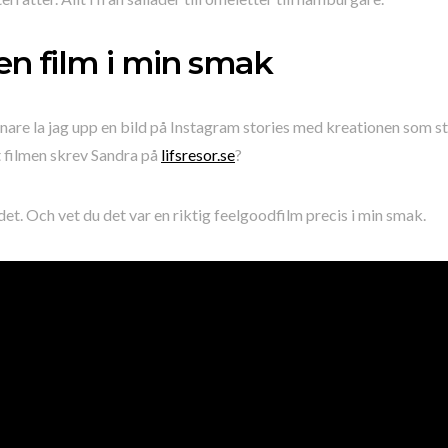
en film i min smak
nare la jag upp en bild på Instagram stories med kreationen som st
t filmen skrev Sandra på
lifsresor.se
?
det. Och vet du det var en riktig feelgoodfilm precis i min smak.