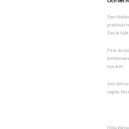
Och vet ni 
Den föddes 
praktiskt m
Det är fullt
Firar du ny
tretimmarsf
nya året.
Just dom pl
sagda. Nu s
Följa gärna