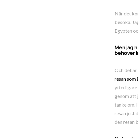
När det kom
besöka. Jag 
Egypten och
Men jag h
behöver in
Och det är 
resan som ä
ytterligare
genom att j
tanke om. I
resan just
den resan b