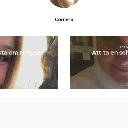
Cornelia
PERS
ista om restyper
Att ta en sel