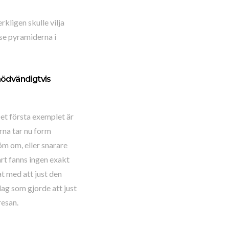
kligen skulle vilja
l se pyramiderna i
 nödvändigtvis
Det första exemplet är
rna tar nu form
röm om, eller snarare
vart fanns ingen exakt
t med att just den
ag som gjorde att just
resan.