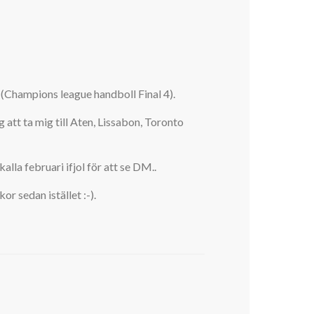
r (Champions league handboll Final 4).
att ta mig till Aten, Lissabon, Toronto
alla februari ifjol för att se DM..
or sedan istället :-).