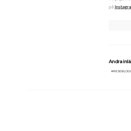
på
Instagr
Andra in
RESEBLOG