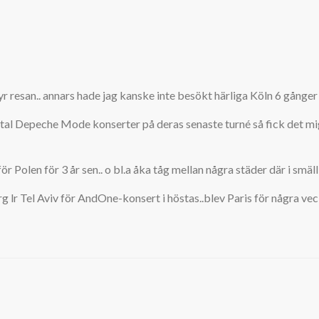
yr resan.. annars hade jag kanske inte besökt härliga Köln 6 gånge
tal Depeche Mode konserter på deras senaste turné så fick det mig 
Polen för 3 år sen.. o bl.a åka tåg mellan några städer där i smällk
urg lr Tel Aviv för AndOne-konsert i höstas..blev Paris för några veck