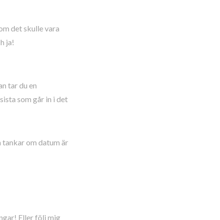
om det skulle vara
h ja!
an tar du en
sista som går in i det
ch tankar om datum är
gar! Eller följ mig