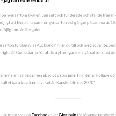
– jag har redan en idé till.
på nyårsaftonskvällen. Jag satt och funderade och ställde frågan 
öjligt att hinna fira samma nyårsafton två gånger på samma år. Oc
 möjligt om än lite galet.
årsafton förslagsvis i Auckland hinner du till och med sova lite. Sed
light till Cooksöarna för att fira ytterligare en nyårsafton med de 
anerna är i sin linda men absolut påbörjade. Flighter är kollade o
kall vi bara bestämma vilket år. Kanske blir det 2020?
 Lite mera rosa på
Facebook
eller
Bloglovin
för löpande uppdaterin