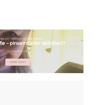
ONLIGT
VARDAGSFUNDERINGAR
fie – pinsamt eller självklart?
24 JANUARI, 2019
VIEW POST