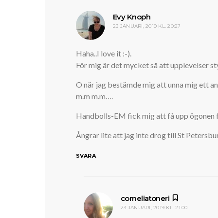
skriver:
Evy Knoph
23 JANUARI, 2019 KL. 20:27
Haha..I love it :-).
För mig är det mycket så att upplevelser st
O när jag bestämde mig att unna mig ett an
m.m m.m….
Handbolls-EM fick mig att få upp ögonen för 
Ångrar lite att jag inte drog till St Petersb
SVARA
skriver:
corneliatoneri
23 JANUARI, 2019 KL. 21:00