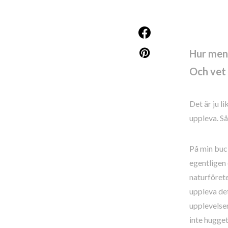
Hur mena
Och vet 
Det är ju l
uppleva. Så
På min buck
egentligen 
naturförete
uppleva det
upplevelsen
inte hugget