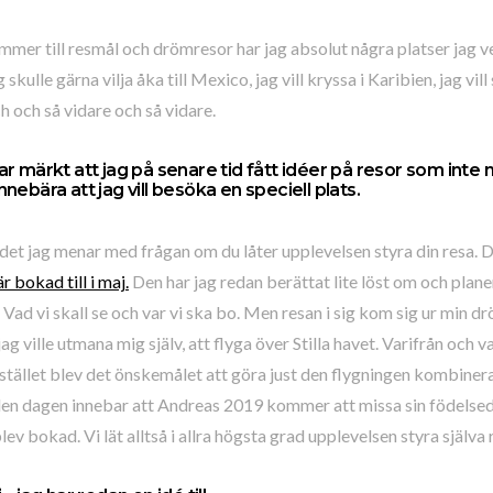
mer till resmål och drömresor har jag absolut några platser jag ver
skulle gärna vilja åka till Mexico, jag vill kryssa i Karibien, jag vil
 och så vidare och så vidare.
ar märkt att jag på senare tid fått idéer på resor som inte
nebära att jag vill besöka en speciell plats.
det jag menar med frågan om du låter upplevelsen styra din resa. 
r bokad till i maj.
Den har jag redan berättat lite löst om och plane
. Vad vi skall se och var vi ska bo. Men resan i sig kom sig ur min d
ag ville utmana mig själv, att flyga över Stilla havet. Varifrån och 
stället blev det önskemålet att göra just den flygningen kombinera
 den dagen innebar att Andreas 2019 kommer att missa sin födelsed
lev bokad. Vi lät alltså i allra högsta grad upplevelsen styra själva 