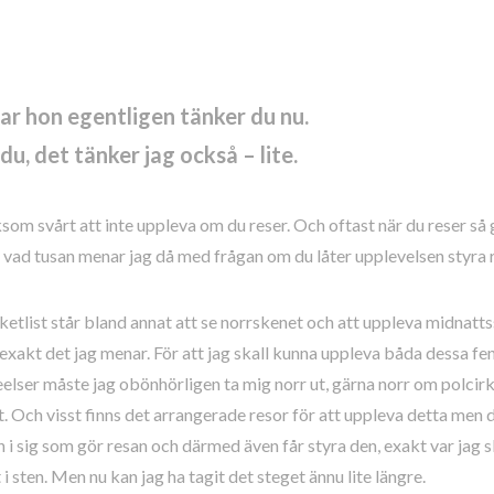
r hon egentligen tänker du nu.
du, det tänker jag också – lite.
iksom svårt att inte uppleva om du reser. Och oftast när du reser så 
 vad tusan menar jag då med frågan om du låter upplevelsen styra 
etlist står bland annat att se norrskenet och att uppleva midnatts
exakt det jag menar. För att jag skall kunna uppleva båda dessa f
elser måste jag obönhörligen ta mig norr ut, gärna norr om polcirk
. Och visst finns det arrangerade resor för att uppleva detta men d
 i sig som gör resan och därmed även får styra den, exakt var jag sk
 i sten. Men nu kan jag ha tagit det steget ännu lite längre.