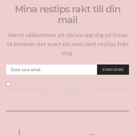
Mina restips rakt till din
mail
Varmt välkommen att skriva upp dig på listan
så kommer det snart ett mail med restips från
mig.
SUBSCRIBE
BY CHECKING THIS BOX, YOU CONFIRM THAT YOU HAVE READ AND ARE
AGREEING TO OUR TERMS OF USE REGARDING THE STORAGE OF THE DATA
SUBMITTED THROUGH THIS FORM.