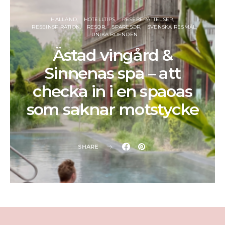
HALLAND
HOTELLTIPS
RESEBERÄTTELSER
RESEINSPIRATION
RESOR
SPARESOR
SVENSKA RESMÅL
UNIKA BOENDEN
Ästad vingård &
Sinnenas spa – att
checka in i en spaoas
som saknar motstycke
SHARE